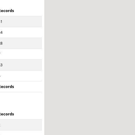
Records
41
24
28
7
53
5
Records
Records
2