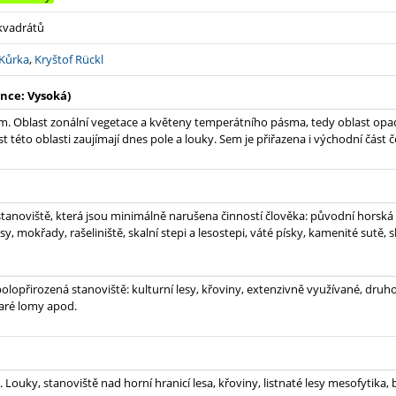
 kvadrátů
Kůrka
,
Kryštof Rückl
nce: Vysoká)
. Oblast zonální vegetace a květeny temperátního pásma, tedy oblast opad
t této oblasti zaujímají dnes pole a louky. Sem je přiřazena i východní část
tanoviště, která jsou minimálně narušena činností člověka: původní horská
sy, mokřady, rašeliniště, skalní stepi a lesostepi, váté písky, kamenité sutě, 
olopřirozená stanoviště: kulturní lesy, křoviny, extenzivně využívané, druh
taré lomy apod.
 Louky, stanoviště nad horní hranicí lesa, křoviny, listnaté lesy mesofytika, 