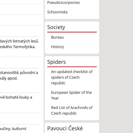
Pseudoscorpiones
Schizomida
Society
Bureau
avých listnatých lesů.
History
 českého Termofytika.
Spiders
An updated checklist of
 stanoviště, původní a
spiders of Czech
skály apod.
republic
European Spider of the
ově bohaté louky a
Year
Red List of Arachnids of
Czech republic
Pavouci České
bučiny, kulturní