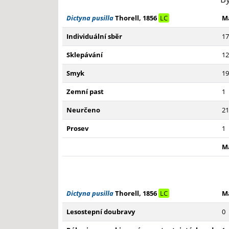
Dictyna pusilla
Thorell, 1856
LC
M
Individuální sběr
17
Sklepávání
12
Smyk
19
Zemní past
1
Neurčeno
21
Prosev
1
M
Dictyna pusilla
Thorell, 1856
LC
M
Lesostepní doubravy
0