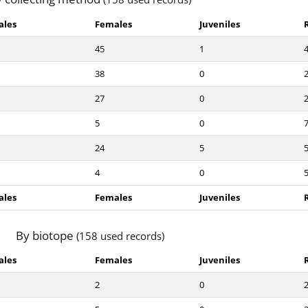
ales
Females
Juveniles
45
1
38
0
27
0
5
0
24
5
4
0
ales
Females
Juveniles
By biotope
(158 used records)
ales
Females
Juveniles
2
0