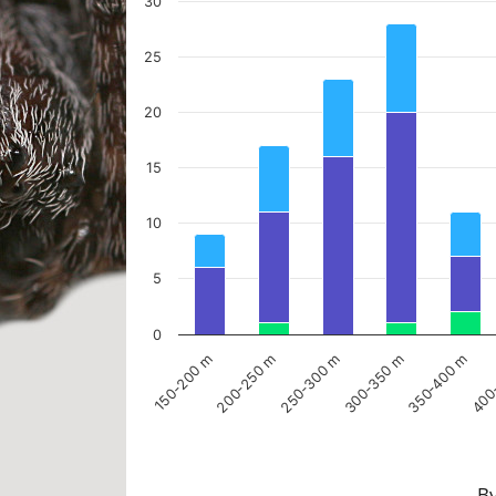
30
Bar chart with 3 data series.
The chart has 1 X axis displaying categories.
25
The chart has 1 Y axis displaying values. Data ranges fr
20
15
10
5
0
250-300 m
150-200 m
400
300-350 m
200-250 m
350-400 m
End of interactive chart.
By