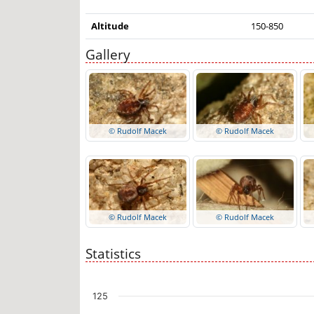
Altitude
150-850
Gallery
© Rudolf Macek
© Rudolf Macek
© Rudolf Macek
© Rudolf Macek
Statistics
Chart
125
Bar chart with 3 data series.