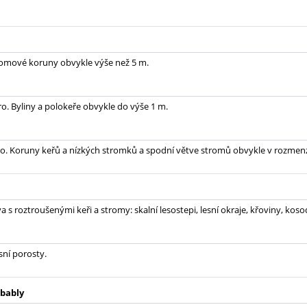
romové koruny obvykle výše než 5 m.
ro. Byliny a polokeře obvykle do výše 1 m.
o. Koruny keřů a nízkých stromků a spodní větve stromů obvykle v rozmenz
 s roztroušenými keři a stromy: skalní lesostepi, lesní okraje, křoviny, koso
sní porosty.
bably