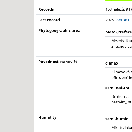
Records
158 nálezů, 94
Last record
2025 ,
Antonín 
Phytogeographic area
Meso (Prefere
Mezofytikum
Značnou čás
Původnost stanovišť
climax
Klimaxová s
přirozené le
semi-natural
Druhotná, p
pastviny, s
Humidity
semi-humid
Mírně vlhká.