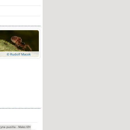
© Rudolf Macek
tyna pusilla -
Males: 69×