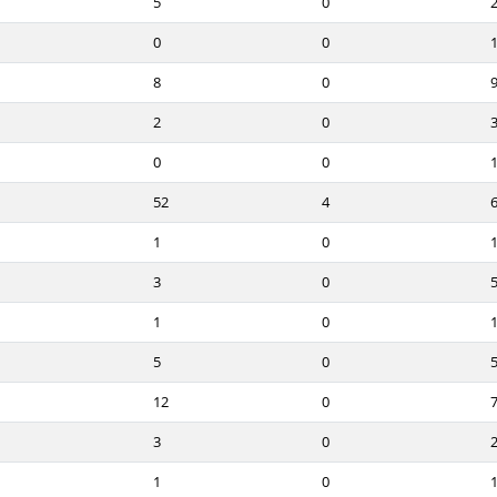
5
0
0
0
8
0
2
0
0
0
52
4
1
0
3
0
1
0
5
0
12
0
3
0
1
0