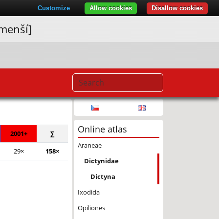
Customize
Allow cookies
Disallow cookies
 menší]
© Seznam.cz a.s. a další
Online atlas
2001+
∑
Araneae
29×
158×
Dictynidae
Dictyna
Ixodida
Opiliones