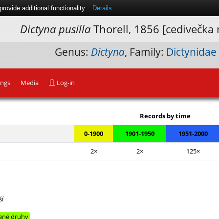
ovide additional functionality.
Details
Dictyna pusilla
Thorell, 1856 [cedivečka
Genus:
Dictyna
, Family:
Dictynidae
ings
Media
Log-in
Leaflet
|
Records by time
0-1900
1901-1950
1951-2000
2×
2×
125×
ší
ené druhy