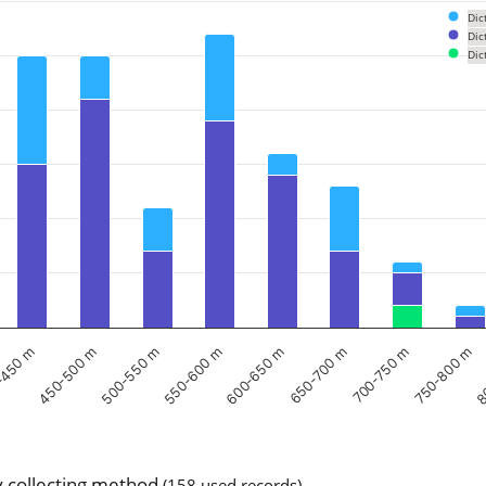
Dic
Dic
Dic
om 0 to 28.
500-550 m
750-800 m
-450 m
650-700 m
550-600 m
8
450-500 m
700-750 m
600-650 m
 collecting method
(158 used records)