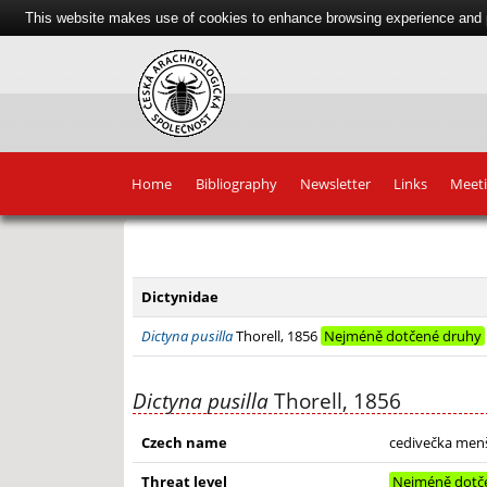
This website makes use of cookies to enhance browsing experience and pr
Home
Bibliography
Newsletter
Links
Meet
+
−
Dictynidae
Dictyna pusilla
Thorell, 1856
Nejméně dotčené druhy
Dictyna pusilla
Thorell, 1856
Czech name
cedivečka men
Threat level
Nejméně dotč