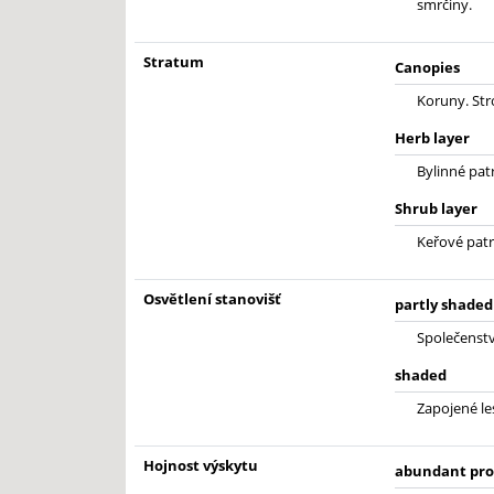
smrčiny.
Stratum
Canopies
Koruny. St
Herb layer
Bylinné pat
Shrub layer
Keřové patr
Osvětlení stanovišť
partly shaded
Společenstva
shaded
Zapojené le
Hojnost výskytu
abundant pro