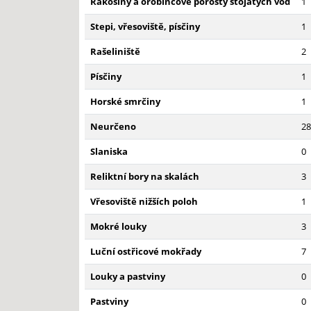
Rákosiny a orobincové porosty stojatých vod
1
Stepi, vřesoviště, písčiny
1
Rašeliniště
2
Písčiny
1
Horské smrčiny
1
Neurčeno
28
Slaniska
0
Reliktní bory na skalách
3
Vřesoviště nižších poloh
1
Mokré louky
3
Luční ostřicové mokřady
7
Louky a pastviny
0
Pastviny
0