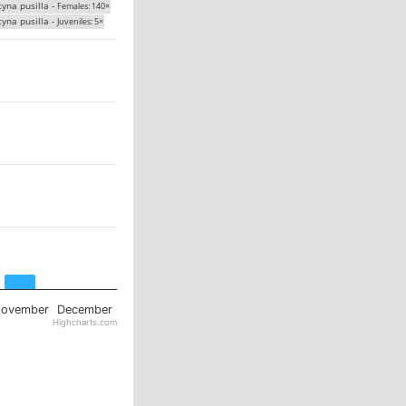
tyna pusilla -
Females: 140×
tyna pusilla -
Juveniles: 5×
ovember
December
Highcharts.com