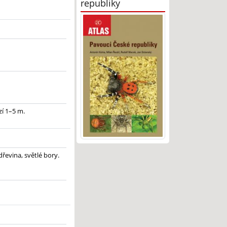
republiky
í 1–5 m.
dřevina, světlé bory.