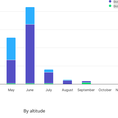
Dic
Dic
om 0 to 106.
May
June
July
August
September
October
N
By altitude