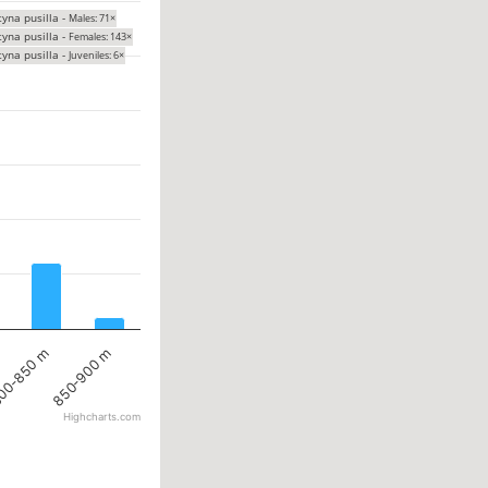
tyna pusilla -
Males: 71×
tyna pusilla -
Females: 143×
tyna pusilla -
Juveniles: 6×
00-850 m
850-900 m
Highcharts.com