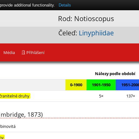
ovide additional functionality.
Details
Rod: Notioscopus
Čeleď:
Linyphiidae
Média
Přihlášení
Leaflet
|
Nálezy podle období
0-1900
1901-1950
1951-200
Zranitelné druhy
5×
137×
ambridge, 1873)
binovitá
hy