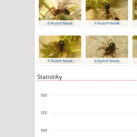
© Rudolf Macek
© Rudolf Macek
© Rudolf Macek
© Rudolf Macek
Statistiky
Chart
150
Bar chart with 2 data series.
The chart has 1 X axis displaying categories.
125
The chart has 1 Y axis displaying values. Data ranges fr
100