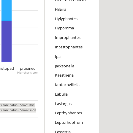
Hilaira
Hylyphantes
Hypomma
Improphantes
Incestophantes
Ipa
Jacksonella
listopad
prosinec
Highcharts.com
Kaestneria
Kratochviliella
Labulla
Lasiargus
s sarcinatus -
Samci: 169×
s sarcinatus -
Samice: 455×
Lepthyphantes
Leptorhoptrum
Lessertia