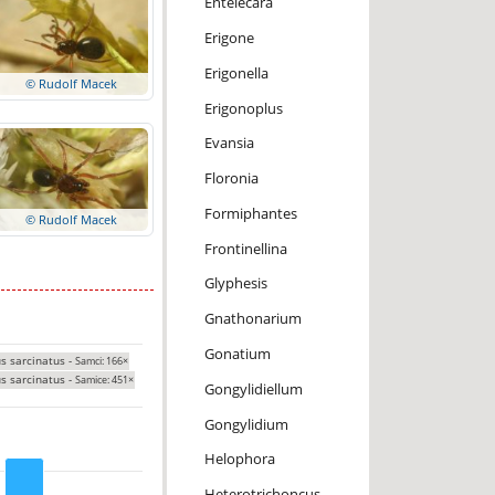
Entelecara
Erigone
Erigonella
© Rudolf Macek
Erigonoplus
Evansia
Floronia
Formiphantes
© Rudolf Macek
Frontinellina
Glyphesis
Gnathonarium
Gonatium
s sarcinatus -
Samci: 166×
s sarcinatus -
Samice: 451×
Gongylidiellum
Gongylidium
Helophora
Heterotrichoncus