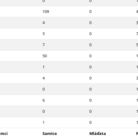
0
0
109
0
4
0
5
0
7
0
50
0
1
0
4
0
0
0
6
0
0
0
1
0
amci
Samice
Mláďata