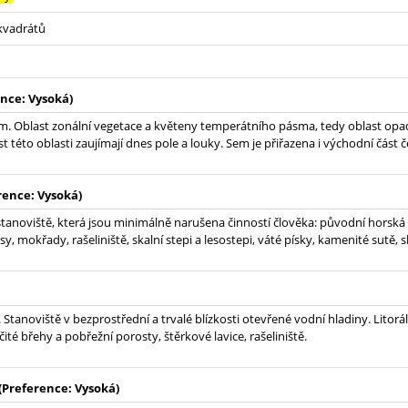
 kvadrátů
nce: Vysoká)
. Oblast zonální vegetace a květeny temperátního pásma, tedy oblast opad
t této oblasti zaujímají dnes pole a louky. Sem je přiřazena i východní část
rence: Vysoká)
tanoviště, která jsou minimálně narušena činností člověka: původní horská
sy, mokřady, rašeliniště, skalní stepi a lesostepi, váté písky, kamenité sutě, 
 Stanoviště v bezprostřední a trvalé blízkosti otevřené vodní hladiny. Litorá
ísčité břehy a pobřežní porosty, štěrkové lavice, rašeliniště.
(Preference: Vysoká)