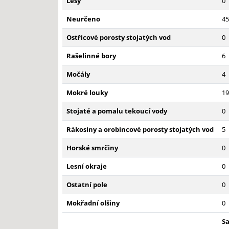
Lesy
0
Neurčeno
45
Ostřicové porosty stojatých vod
0
Rašelinné bory
6
Močály
4
Mokré louky
19
Stojaté a pomalu tekoucí vody
0
Rákosiny a orobincové porosty stojatých vod
5
Horské smrčiny
0
Lesní okraje
0
Ostatní pole
0
Mokřadní olšiny
0
S