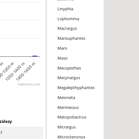
Linyphia
Lophomma
Macrargus
Mansuphantes
Maro
Maso
0 m
1400-1450 m
0-1350 m
1350-1400 m
Mecopisthes
Mecynargus
Highcharts.com
Megalepthyphantes
Meioneta
Mermessus
Metopobactrus
Nálezy
Micrargus
41
Microctenonyx