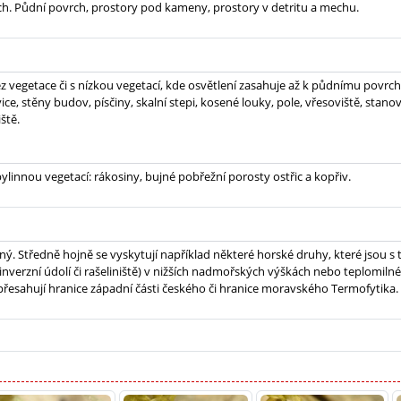
h. Půdní povrch, prostory pod kameny, prostory v detritu a mechu.
z vegetace či s nízkou vegetací, kde osvětlení zasahuje až k půdnímu povrchu
ice, stěny budov, písčiny, skalní stepi, kosené louky, pole, vřesoviště, stano
iště.
ylinnou vegetací: rákosiny, bujné pobřežní porosty ostřic a kopřiv.
ný. Středně hojně se vyskytují například některé horské druhy, které jsou s 
(inverzní údolí či rašeliniště) v nižších nadmořských výškách nebo teplomiln
přesahují hranice západní části českého či hranice moravského Termofytika.