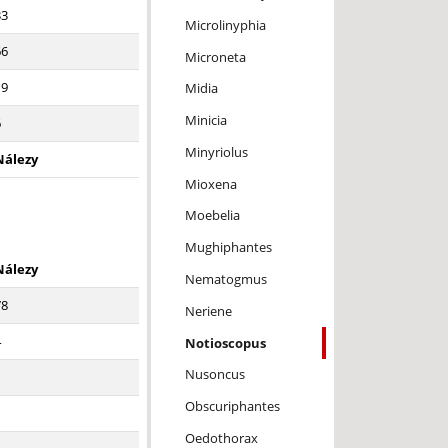
33
Microlinyphia
66
Microneta
19
Midia
Minicia
6
Minyriolus
Nálezy
Mioxena
Moebelia
Mughiphantes
Nálezy
Nematogmus
78
Neriene
4
Notioscopus
Nusoncus
1
Obscuriphantes
1
Oedothorax