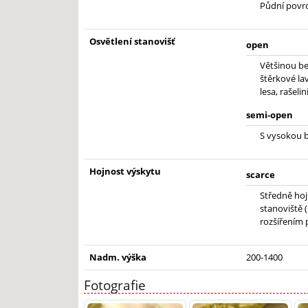
Půdní povrc
Osvětlení stanovišť
open
Většinou be
štěrkové lav
lesa, rašelin
semi-open
S vysokou b
Hojnost výskytu
scarce
Středně hoj
stanoviště 
rozšířením 
Nadm. výška
200-1400
Fotografie