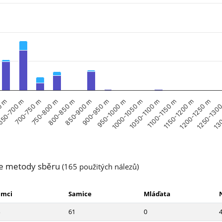
800-850 m
950-1000 m
1100-1150 m
1250-130
700-750 m
850-900 m
1000-1050 m
1150-1200 m
0 m
130
750-800 m
900-950 m
1050-1100 m
1200-1250 m
50-700 m
e metody sběru
(165 použitých nálezů)
amci
Samice
Mláďata
61
0