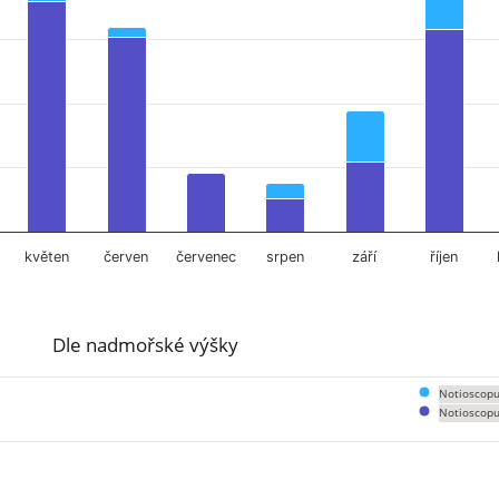
květen
červen
červenec
srpen
září
říjen
Dle nadmořské výšky
Notioscopu
Notioscopu
om 0 to 213.