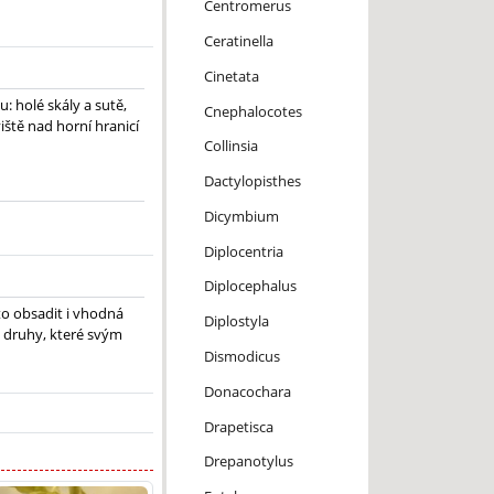
Centromerus
Ceratinella
Cinetata
: holé skály a sutě,
Cnephalocotes
viště nad horní hranicí
Collinsia
Dactylopisthes
Dicymbium
Diplocentria
Diplocephalus
to obsadit i vhodná
Diplostyla
é druhy, které svým
Dismodicus
Donacochara
Drapetisca
Drepanotylus