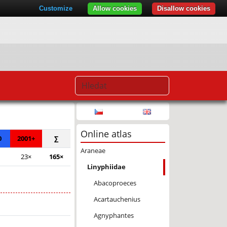
Customize
Allow cookies
Disallow cookies
© Seznam.cz a.s. a další
Online atlas
0
2001+
∑
Araneae
23×
165×
Linyphiidae
Abacoproeces
Acartauchenius
Agnyphantes