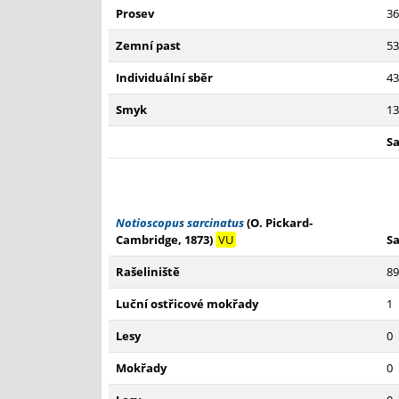
Prosev
36
Zemní past
53
Individuální sběr
43
Smyk
13
S
Notioscopus sarcinatus
(O. Pickard-
Cambridge, 1873)
VU
S
Rašeliniště
89
Luční ostřicové mokřady
1
Lesy
0
Mokřady
0