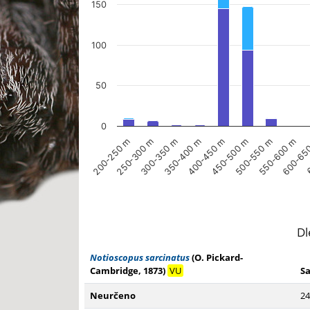
150
100
50
0
250-300 m
400-450 m
550-600 m
300-350 m
450-500 m
600-65
200-250 m
350-400 m
500-550 m
6
End of interactive chart.
Dl
Notioscopus sarcinatus
(O. Pickard-
Cambridge, 1873)
VU
S
Neurčeno
24