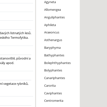
Agyneta
Allomengea
Anguliphantes
Aphileta
Araeoncus
avých listnatých lesů.
 českého Termofytika.
Asthenargus
Baryphyma
Bathyphantes
 stanoviště, původní a
Bolephthyphantes
skály apod.
Bolyphantes
Canariphantes
lní vegetace rybníků,
Carorita
Caviphantes
Centromerita