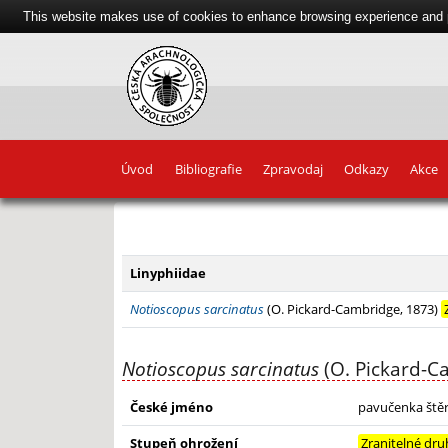
This website makes use of cookies to enhance browsing experience and pr
Úvod
Bibliografie
Zpravodaj
Odkazy
Akce
+
−
Linyphiidae
Notioscopus sarcinatus
(O. Pickard-Cambridge, 1873)
Notioscopus sarcinatus
(O. Pickard-C
České jméno
pavučenka štěr
Stupeň ohrožení
Zranitelné dru