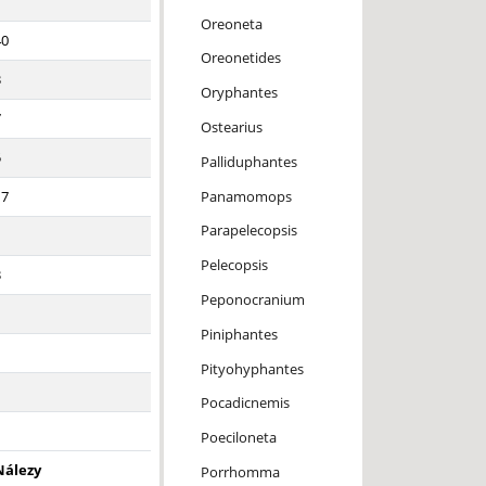
1
Oreoneta
40
Oreonetides
3
Oryphantes
7
Ostearius
5
Palliduphantes
Panamomops
17
Parapelecopsis
1
Pelecopsis
3
Peponocranium
1
Piniphantes
1
Pityohyphantes
1
Pocadicnemis
1
Poeciloneta
Nálezy
Porrhomma