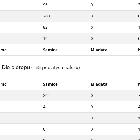
96
0
200
0
82
0
16
0
amci
Samice
Mláďata
Dle biotopu
(165 použitých nálezů)
amci
Samice
Mláďata
262
0
4
0
2
0
0
0