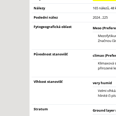
Nálezy
165 nálezů, 48
Poslední nález
2024 , 225
Fytogeografická oblast
Meso (Prefere
Mezofytikum
Značnou čás
Původnost stanovišť
climax (Prefe
Klimaxová s
přirozené le
Vlhkost stanovišť
very humid
Velmi vlhká.
hlinité či p
Stratum
Ground layer 