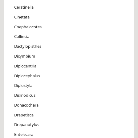
Ceratinella
Cinetata
Cnephalocotes
Collinsia
Dactylopisthes
Dicymbium
Diplocentria
Diplocephalus
Diplostyla
Dismodicus
Donacochara
Drapetisca
Drepanotylus
Entelecara