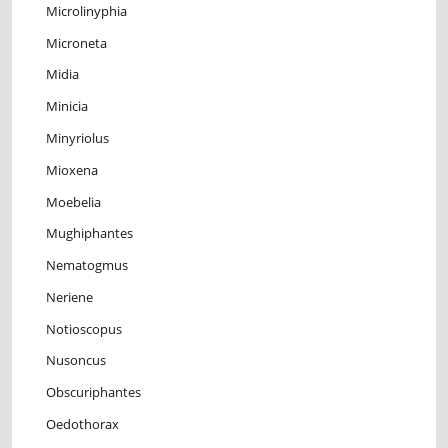
Microlinyphia
Microneta
Midia
Minicia
Minyriolus
Mioxena
Moebelia
Mughiphantes
Nematogmus
Neriene
Notioscopus
Nusoncus
Obscuriphantes
Oedothorax