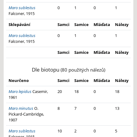
Maro sublestus
0
1
0
1
Falconer, 1915
Sklepávání
Samci
Samice
Mláďata
Nálezy
Maro sublestus
0
1
0
1
Falconer, 1915
Samci
Samice
Mláďata
Nálezy
Dle biotopu
(80 použitých nálezů)
Neurčeno
Samci
Samice
Mláďata
Nálezy
Maro lepidus
Casemir,
20
18
0
18
1961
Maro minutus
O.
8
7
0
13
Pickard-Cambridge,
1907
Maro sublestus
10
2
0
5
Falconer, 1915