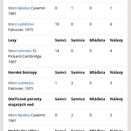
Maro lepidus
Casemir,
0
1
0
1
1961
Maro sublestus
10
0
0
4
Falconer, 1915
Lesy
Samci
Samice
Mláďata
Nálezy
Maro minutus
O.
14
0
0
4
Pickard-Cambridge,
1907
Horské biotopy
Samci
Samice
Mláďata
Nálezy
Maro sublestus
1
2
0
3
Falconer, 1915
Ostřicové porosty
Samci
Samice
Mláďata
Nálezy
stojatých vod
Maro lepidus
Casemir,
0
2
0
2
1961