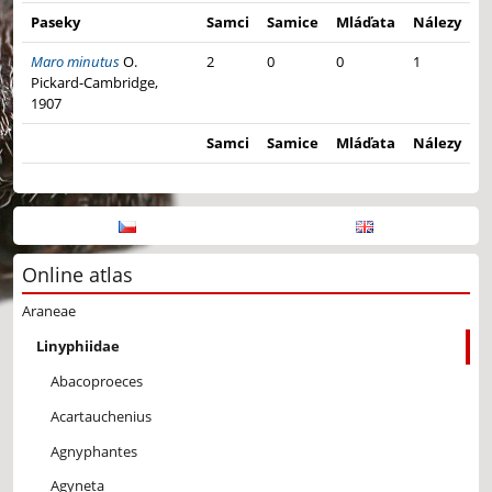
Paseky
Samci
Samice
Mláďata
Nálezy
Maro minutus
O.
2
0
0
1
Pickard-Cambridge,
1907
Samci
Samice
Mláďata
Nálezy
Online atlas
Araneae
Linyphiidae
Abacoproeces
Acartauchenius
Agnyphantes
Agyneta