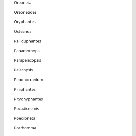
Oreoneta
Oreonetides
Oryphantes
Ostearius
Palliduphantes
Panamomops
Parapelecopsis
Pelecopsis
Peponocranium
Piniphantes
Pityohyphantes
Pocadicnemis
Poeciloneta
Porrhomma