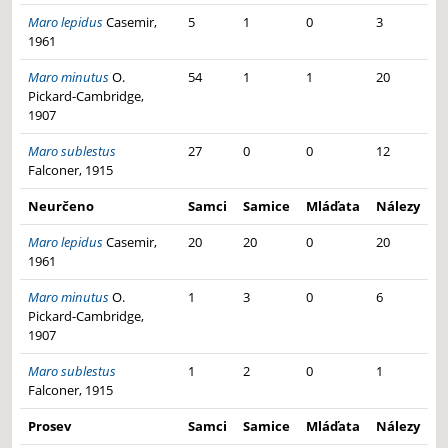
Maro lepidus
Casemir,
5
1
0
3
1961
Maro minutus
O.
54
1
1
20
Pickard-Cambridge,
1907
Maro sublestus
27
0
0
12
Falconer, 1915
Neurčeno
Samci
Samice
Mláďata
Nálezy
Maro lepidus
Casemir,
20
20
0
20
1961
Maro minutus
O.
1
3
0
6
Pickard-Cambridge,
1907
Maro sublestus
1
2
0
1
Falconer, 1915
Prosev
Samci
Samice
Mláďata
Nálezy