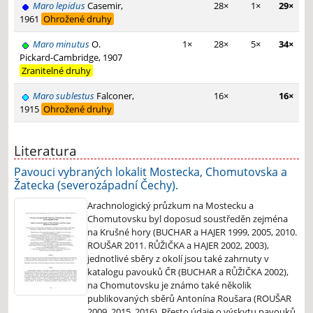
Maro lepidus
Casemir,
28×
1×
29×
1961
Ohrožené druhy
Maro minutus
O.
1×
28×
5×
34×
Pickard-Cambridge, 1907
Zranitelné druhy
Maro sublestus
Falconer,
16×
16×
1915
Ohrožené druhy
Literatura
Pavouci vybraných lokalit Mostecka, Chomutovska a
Žatecka (severozápadní Čechy).
Arachnologický průzkum na Mostecku a
Chomutovsku byl doposud soustředěn zejména
na Krušné hory (BUCHAR a HAJER 1999, 2005, 2010.
ROUŠAR 2011. RŮŽIČKA a HAJER 2002, 2003),
jednotlivé sběry z okolí jsou také zahrnuty v
katalogu pavouků ČR (BUCHAR a RŮŽIČKA 2002),
na Chomutovsku je známo také několik
publikovaných sběrů Antonína Roušara (ROUŠAR
2009, 2015, 2016). Přesto údaje o výskytu pavouků