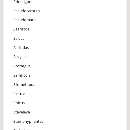
Prinerigone
Pseudocarorita
Pseudomaro
Saaristoa
Saloca
Satilatlas
Savignia
Scotargus
Semljicola
Silometopus
Sintula
Sisicus
Staveleya
Stemonyphantes