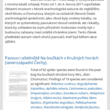
z mnoha lokalit scházejí. Proto od 1. do 4. června 2017 uspořádalo
Oblastní muzeum v Mostě arachnologické exkurze do nejbližšího
okolí Mostu a Chomutova, kterých se zúčastnili členové České
arachnologické společnosti. Jako cílové byly zvoleny lokality, na
kterých se systematicky pavoukovci dosud nesbírali, ale i lokality,
které by vzhledem ke svým přírodním hodnotám mohly být v
budoucnu zařazeny mezi zvláště chráněná území. Tento článek
předkládá seznam všech druhů pavouků, kteří byli během akce
zjištěni.
Pavouci rašeliniště Na loučkách v Krušných horách
(severozápadní Čechy).
Total of 92 spider species were found in the peat
bog Na loučkách (Krušné hory Mts., distr.
Chomutov). Findings of 19 species are considered
as significant:
Robertus scoticus
,
Anguliphantes
tripartitus
,
Aphileta misera
,
Centromerus pabulator
,
Drepanotylus uncatus
,
Gonatium rubens
,
Helophora
insignis
,
Hilaira excisa
,
Kaestneria pullata
,
Maro
lepidus
,
Oryphantes angulatus
,
Palliduphantes
ericaeus
,
Poeciloneta variegata
,
Semljicola faustus
,