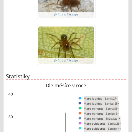
© Rudolf Macek
© Rudolf Macek
Statistiky
Dle měsíce v roce
Chart
40
Maro lepidus -
Samci: 27×
Bar chart with 8 data series.
Maro lepidus -
Samice: 25×
The chart has 1 X axis displaying categories.
Maro minutus -
Samci: 59×
The chart has 1 Y axis displaying values. Data ranges from 0 to 32.
Maro minutus -
Samice: 9×
30
Maro minutus -
Mláďata: 1×
Maro sublestus -
Samci: 29×
Maro sublestus -
Samice: 4×