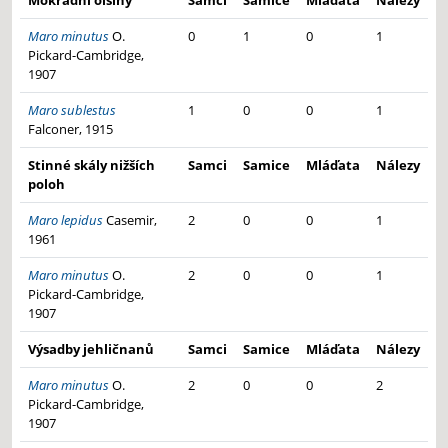
Mokřadní olšiny
Samci
Samice
Mláďata
Nálezy
Maro minutus
O.
0
1
0
1
Pickard-Cambridge,
1907
Maro sublestus
1
0
0
1
Falconer, 1915
Stinné skály nižších
Samci
Samice
Mláďata
Nálezy
poloh
Maro lepidus
Casemir,
2
0
0
1
1961
Maro minutus
O.
2
0
0
1
Pickard-Cambridge,
1907
Výsadby jehličnanů
Samci
Samice
Mláďata
Nálezy
Maro minutus
O.
2
0
0
2
Pickard-Cambridge,
1907