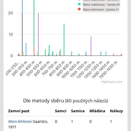
Maro sublestus -
Samice: 4×
Maro lehtineni -
Samice: 1×
20
10
0
700-750 m
1400-1450 m
800-850 m
1500-1550 m
200-250…
900-950 m
300-350 m
1000-1050 m
400-450 m
1100-1150 m
500-550 m
1200-1250 m
600-650 m
1300-1350 m
Highcharts.com
End of interactive chart.
Dle metody sběru
(80 použitých nálezů)
Zemní past
Samci
Samice
Mláďata
Nálezy
Maro lehtineni
Saaristo,
0
1
0
1
1971