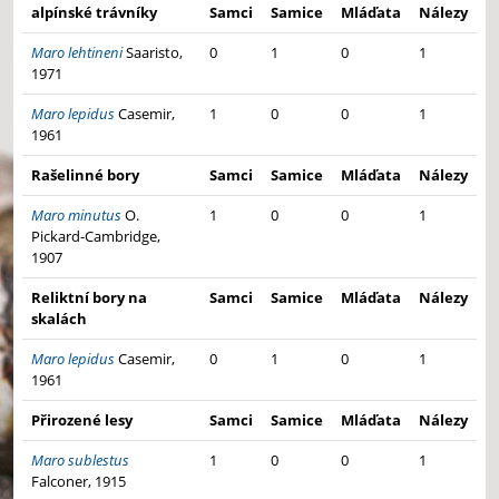
alpínské trávníky
Samci
Samice
Mláďata
Nálezy
Maro lehtineni
Saaristo,
0
1
0
1
1971
Maro lepidus
Casemir,
1
0
0
1
1961
Rašelinné bory
Samci
Samice
Mláďata
Nálezy
Maro minutus
O.
1
0
0
1
Pickard-Cambridge,
1907
Reliktní bory na
Samci
Samice
Mláďata
Nálezy
skalách
Maro lepidus
Casemir,
0
1
0
1
1961
Přirozené lesy
Samci
Samice
Mláďata
Nálezy
Maro sublestus
1
0
0
1
Falconer, 1915