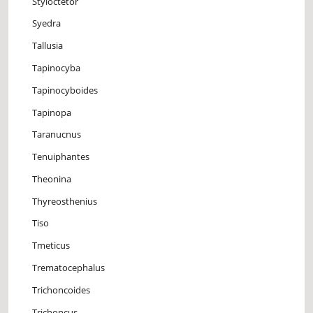
Styloctetor
Syedra
Tallusia
Tapinocyba
Tapinocyboides
Tapinopa
Taranucnus
Tenuiphantes
Theonina
Thyreosthenius
Tiso
Tmeticus
Trematocephalus
Trichoncoides
Trichoncus