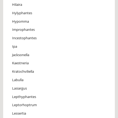
Hilaira
Hylyphantes
Hypomma
Improphantes
Incestophantes
Ipa
Jacksonella
Kaestneria
Kratochviliella
Labulla
Lasiargus
Lepthyphantes
Leptorhoptrum
Lessertia