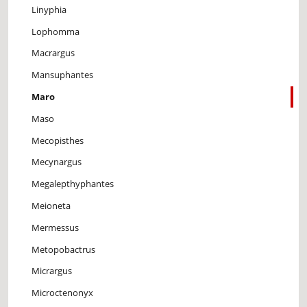
Linyphia
Lophomma
Macrargus
Mansuphantes
Maro
Maso
Mecopisthes
Mecynargus
Megalepthyphantes
Meioneta
Mermessus
Metopobactrus
Micrargus
Microctenonyx