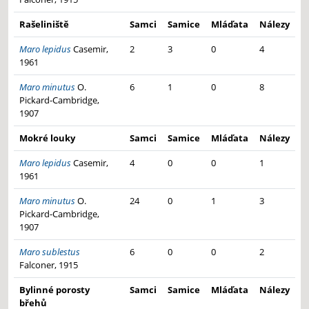
Rašeliniště
Samci
Samice
Mláďata
Nálezy
Maro lepidus
Casemir,
2
3
0
4
1961
Maro minutus
O.
6
1
0
8
Pickard-Cambridge,
1907
Mokré louky
Samci
Samice
Mláďata
Nálezy
Maro lepidus
Casemir,
4
0
0
1
1961
Maro minutus
O.
24
0
1
3
Pickard-Cambridge,
1907
Maro sublestus
6
0
0
2
Falconer, 1915
Bylinné porosty
Samci
Samice
Mláďata
Nálezy
břehů