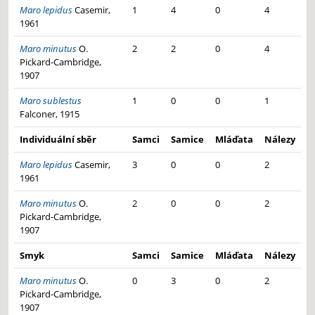
Maro lepidus
Casemir,
1
4
0
4
1961
Maro minutus
O.
2
2
0
4
Pickard-Cambridge,
1907
Maro sublestus
1
0
0
1
Falconer, 1915
Individuální sběr
Samci
Samice
Mláďata
Nálezy
Maro lepidus
Casemir,
3
0
0
2
1961
Maro minutus
O.
2
0
0
2
Pickard-Cambridge,
1907
Smyk
Samci
Samice
Mláďata
Nálezy
Maro minutus
O.
0
3
0
2
Pickard-Cambridge,
1907