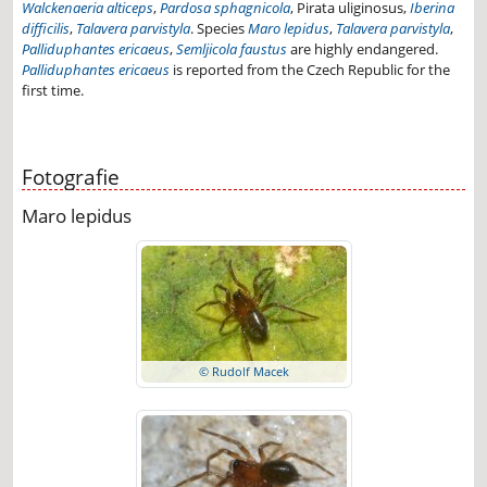
Walckenaeria alticeps
,
Pardosa sphagnicola
, Pirata uliginosus,
Iberina
difficilis
,
Talavera parvistyla
. Species
Maro lepidus
,
Talavera parvistyla
,
Palliduphantes ericaeus
,
Semljicola faustus
are highly endangered.
Palliduphantes ericaeus
is reported from the Czech Republic for the
first time.
Fotografie
Maro lepidus
© Rudolf Macek