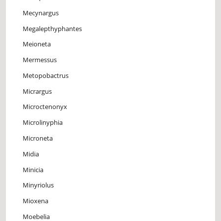
Mecynargus
Megalepthyphantes
Meioneta
Mermessus
Metopobactrus
Micrargus
Microctenonyx
Microlinyphia
Microneta
Midia
Minicia
Minyriolus
Mioxena
Moebelia