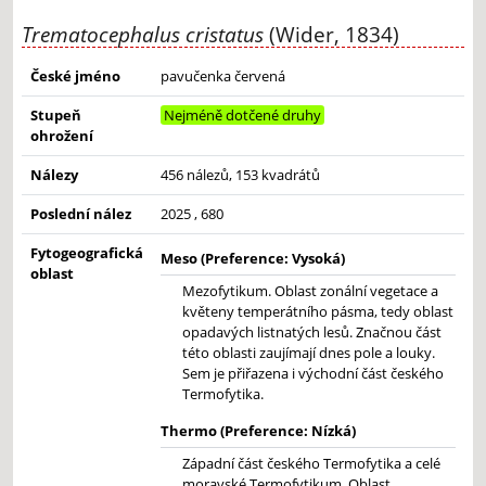
Trematocephalus cristatus
(Wider, 1834)
České jméno
pavučenka červená
Stupeň
Nejméně dotčené druhy
ohrožení
Nálezy
456 nálezů, 153 kvadrátů
Poslední nález
2025 , 680
Fytogeografická
Meso (Preference: Vysoká)
oblast
Mezofytikum. Oblast zonální vegetace a
květeny temperátního pásma, tedy oblast
opadavých listnatých lesů. Značnou část
této oblasti zaujímají dnes pole a louky.
Sem je přiřazena i východní část českého
Termofytika.
Thermo (Preference: Nízká)
Západní část českého Termofytika a celé
moravské Termofytikum. Oblast