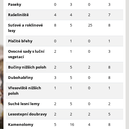
Paseky
0
3
0
3
Rašeliniště
4
4
2
7
Suťové a roklinové
8
5
25
8
lesy
Písčité břehy
0
1
0
1
Ovocné sady s luční
2
1
0
3
vegetací
Bučiny nižších poloh
2
5
2
8
Dubohabřiny
3
5
0
8
Vřesoviště nižších
1
1
0
1
poloh
Suché lesní lemy
2
5
0
2
Lesostepní doubravy
2
2
2
5
Kamenolomy
5
16
4
8