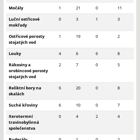
Močály
1
21
0
11
Luční ostřicové
0
3
1
3
mokřady
Ostřicové porosty
1
19
0
2
stojatých vod
Louky
4
6
6
8
Rákosiny a
2
7
0
5
orobincové porosty
stojatých vod
Reliktní bory na
6
20
0
8
skalách
Suché křoviny
6
10
0
7
Xerotermní
0
4
2
4
travinobylinná
společenstva
Ruderály
0
1
0
2