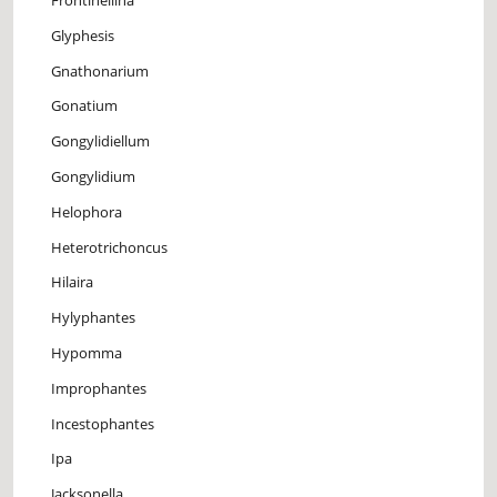
Frontinellina
Glyphesis
Gnathonarium
Gonatium
Gongylidiellum
Gongylidium
Helophora
Heterotrichoncus
Hilaira
Hylyphantes
Hypomma
Improphantes
Incestophantes
Ipa
Jacksonella