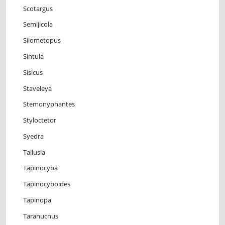
Scotargus
Semljicola
Silometopus
Sintula
Sisicus
Staveleya
Stemonyphantes
Styloctetor
Syedra
Tallusia
Tapinocyba
Tapinocyboides
Tapinopa
Taranucnus