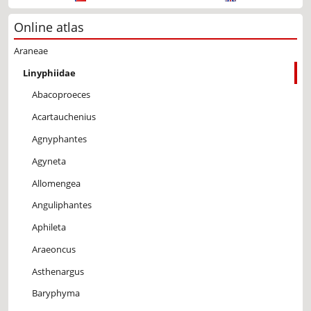
Online atlas
Araneae
Linyphiidae
Abacoproeces
Acartauchenius
Agnyphantes
Agyneta
Allomengea
Anguliphantes
Aphileta
Araeoncus
Asthenargus
Baryphyma