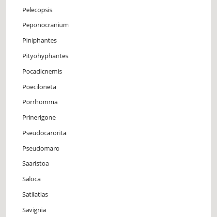
Pelecopsis
Peponocranium
Piniphantes
Pityohyphantes
Pocadicnemis
Poeciloneta
Porrhomma
Prinerigone
Pseudocarorita
Pseudomaro
Saaristoa
Saloca
Satilatlas
Savignia