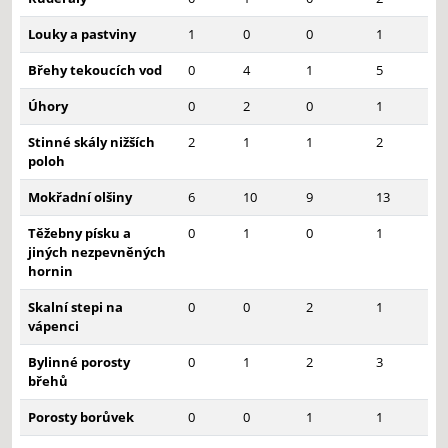
Louky a pastviny
1
0
0
1
Břehy tekoucích vod
0
4
1
5
Úhory
0
2
0
1
Stinné skály nižších
2
1
1
2
poloh
Mokřadní olšiny
6
10
9
13
Těžebny písku a
0
1
0
1
jiných nezpevněných
hornin
Skalní stepi na
0
0
2
1
vápenci
Bylinné porosty
0
1
2
3
břehů
Porosty borůvek
0
0
1
1