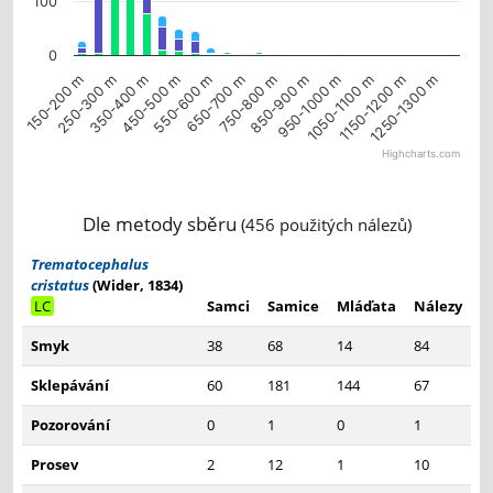
100
0
150-200 m
250-300 m
350-400 m
450-500 m
550-600 m
650-700 m
750-800 m
850-900 m
950-1000 m
1050-1100 m
1150-1200 m
1250-1300 m
Highcharts.com
End of interactive chart.
Dle metody sběru
(456 použitých nálezů)
Trematocephalus
cristatus
(Wider, 1834)
LC
Samci
Samice
Mláďata
Nálezy
Smyk
38
68
14
84
Sklepávání
60
181
144
67
Pozorování
0
1
0
1
Prosev
2
12
1
10