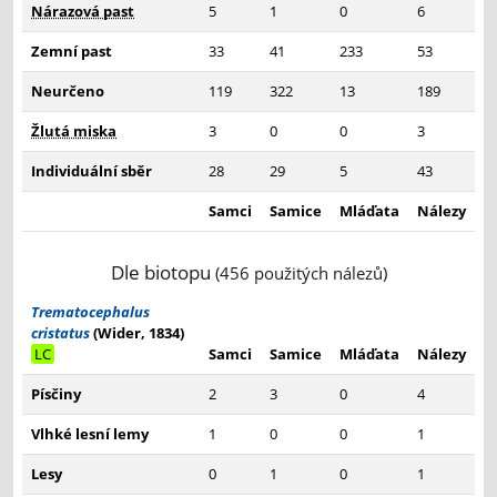
Nárazová past
5
1
0
6
Zemní past
33
41
233
53
Neurčeno
119
322
13
189
Žlutá miska
3
0
0
3
Individuální sběr
28
29
5
43
Samci
Samice
Mláďata
Nálezy
Dle biotopu
(456 použitých nálezů)
Trematocephalus
cristatus
(Wider, 1834)
LC
Samci
Samice
Mláďata
Nálezy
Písčiny
2
3
0
4
Vlhké lesní lemy
1
0
0
1
Lesy
0
1
0
1