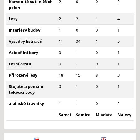
Kamenité suti nižších
2
0
0
2
poloh
Lesy
2
2
1
4
Interiéry budov
1
0
0
1
Výsadby listnáčů
11
34
1
5
Acidofilní bory
0
1
0
1
Lesní cesta
0
1
0
1
Přirozené lesy
18
15
8
3
Stojaté a pomalu
0
1
0
1
tekoucí vody
alpínské trávníky
1
1
0
2
Samci
Samice
Mláďata
Nálezy