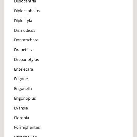
Diplocentria
Diplocephalus
Diplostyla
Dismodicus
Donacochara
Drapetisca
Drepanotylus
Entelecara
Erigone
Erigonella
Erigonoplus
Evansia
Floronia
Formiphantes