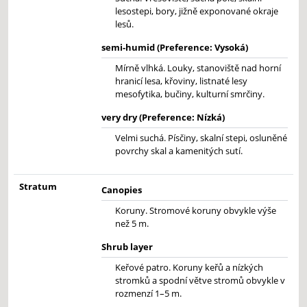
lesostepi, bory, jižně exponované okraje
lesů.
semi-humid (Preference: Vysoká)
Mírně vlhká. Louky, stanoviště nad horní
hranicí lesa, křoviny, listnaté lesy
mesofytika, bučiny, kulturní smrčiny.
very dry (Preference: Nízká)
Velmi suchá. Písčiny, skalní stepi, osluněné
povrchy skal a kamenitých sutí.
Stratum
Canopies
Koruny. Stromové koruny obvykle výše
než 5 m.
Shrub layer
Keřové patro. Koruny keřů a nízkých
stromků a spodní větve stromů obvykle v
rozmenzí 1–5 m.