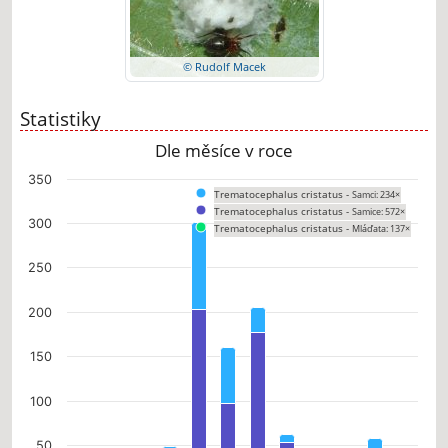
© Rudolf Macek
Statistiky
Dle měsíce v roce
Chart
350
Trematocephalus cristatus -
Samci: 234×
Bar chart with 3 data series.
Trematocephalus cristatus -
Samice: 572×
The chart has 1 X axis displaying categories.
300
Trematocephalus cristatus -
Mláďata: 137×
The chart has 1 Y axis displaying values. Data ranges from 0 to 301.
250
200
150
100
50