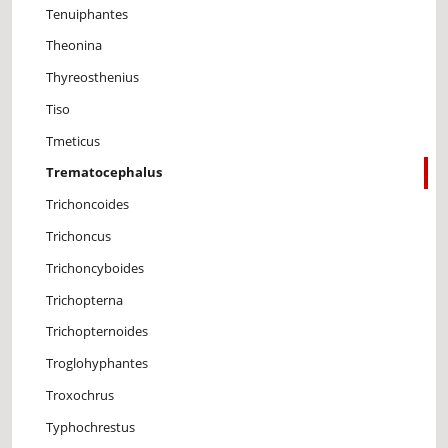
Tenuiphantes
Theonina
Thyreosthenius
Tiso
Tmeticus
Trematocephalus
Trichoncoides
Trichoncus
Trichoncyboides
Trichopterna
Trichopternoides
Troglohyphantes
Troxochrus
Typhochrestus