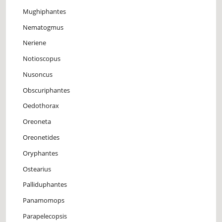
Mughiphantes
Nematogmus
Neriene
Notioscopus
Nusoncus
Obscuriphantes
Oedothorax
Oreoneta
Oreonetides
Oryphantes
Ostearius
Palliduphantes
Panamomops
Parapelecopsis