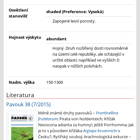
Osvětlení
shaded (Preference: Vysoká)
stanovišť
Zapojené lesní porosty.
Hojnost výskytu
abundant
Hojný. Druh rozšířený dosti rovnoměrně
na území celé republiky, ale scházející v
určité oblasti; například ve vyšších či
naopak v nižších polohách.
Nadm. výška
150-1300
Literatura
Pavouk 38 (7/2015)
Méně známé druhy pavouků –
Frontinellina
frutetorum
; Pirata von Noldenteich; Křižák
Neoscona adianta za humny!; Ještě Porrhomma; Jak
je to s původem křižáka
Argiope bruennichi
v
Česku?; Rytířský souboj; Arachnologická exkurze –