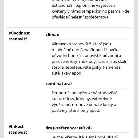
extrazonální teplomilné vegetace a
květeny v rámci temperátního pásma, kde
převládají nelesní společenstva.
Původnost
climax
stanovišť
Klimaxová stanoviště, která jsou
minimálně narušena činností člověka:
původní horská stanoviště, původní a
přirozené lesy, mokřady, rašeliniště, skalní
stepi a lesostepi, váté písky, kamenité
sutě, skály apod.
semi-natural
Druhotná, polopřirozená stanoviště:
kulturní lesy, křoviny, extenzivně
využívané, druhově bohaté louky a
pastviny, staré lomy apod.
Vlhkost
dry (Preference: Nízká)
stanovišť
Suchá. Vřesoviště, suchá pole, skalní