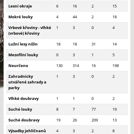
Lesní okraje
6
16
2
15
Mokré louky
4
44
2
18
Vrbové křoviny - vlhké
1
3
0
4
(vrbové) křoviny
Lužní lesy nížin
18
18
31
14
Mezofilní louky
0
3
1
5
Neurčeno
130
314
16
198
Zahradnicky
1
3
0
2
utvářené zahrady a
parky
Vlhké doubravy
1
1
0
2
Suché louky
8
7
77
19
Suché doubravy
19
26
209
13
Výsadby jehličnanů
4
3
2
8