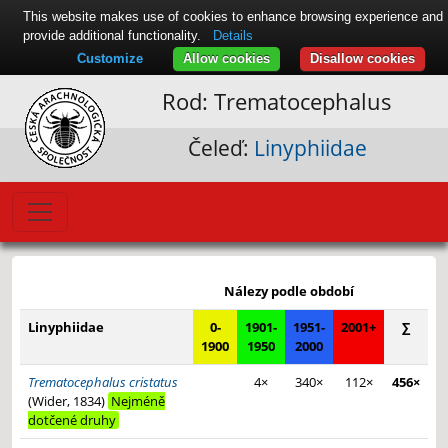
This website makes use of cookies to enhance browsing experience and
provide additional functionality.
Details
Customize
Allow cookies
Disallow cookies
Rod: Trematocephalus
Čeleď:
Linyphiidae
Leaflet
|
© Seznam.cz a.s. a další
+
Nálezy podle období
−
Linyphiidae
0-
1901-
1951-
2001+
∑
1900
1950
2000
Trematocephalus cristatus
4×
340×
112×
456×
(Wider, 1834)
Nejméně
dotčené druhy