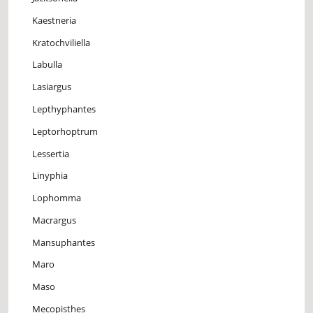
Kaestneria
Kratochviliella
Labulla
Lasiargus
Lepthyphantes
Leptorhoptrum
Lessertia
Linyphia
Lophomma
Macrargus
Mansuphantes
Maro
Maso
Mecopisthes