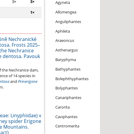
3×
3×
Agyneta
Allomengea
1×
Anguliphantes
Aphileta
zóně Nechranické
Araeoncus
osa. Frosts 2025–
 the Nechranice
Asthenargus
e dentosa. Pavouk
Baryphyma
Bathyphantes
of the Nechranice dam,
nce of 14 species in
Bolephthyphantes
ntosa
and
Prinerigone
m.
Bolyphantes
Canariphantes
Carorita
ae: Linyphiidae) v
Caviphantes
ney spider Erigone
Centromerita
re Mountains.
act)