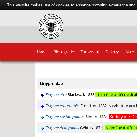
This website makes use of cookies to enhance browsing experience and pr
Úvod
Bibliografie
Zpravodaj
Odkazy
Akce
+
−
Linyphiidae
Erigone atra
Blackwall, 1833
Nejméně dotčené dru
Erigone autumnalis
Emerton, 1882
Nevhodné pro 
Erigone cristatopalpus
Simon, 1884
Kriticky ohrož
Erigone dentipalpis
(Wider, 1834)
Nejméně dotčen