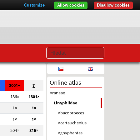
Customize
Allow cookies
Disallow cookies
© Seznam.cz a.s. a další
Online atlas
0
2001+
∑
Araneae
186×
1301×
Linyphiidae
1×
1×
Abacoproeces
1×
1×
Acartauchenius
204×
816×
Agnyphantes