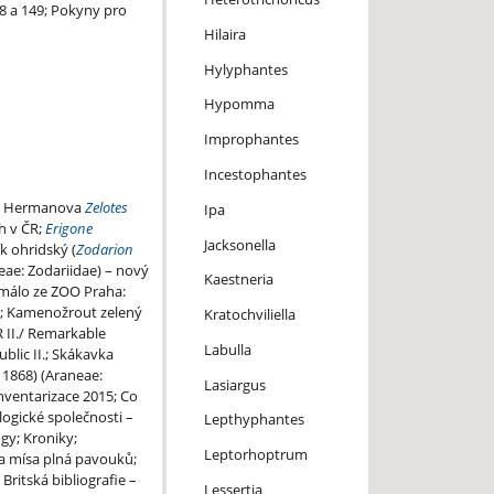
48 a 149; Pokyny pro
Hilaira
Hylyphantes
Hypomma
Improphantes
Incestophantes
ka Hermanova
Zelotes
Ipa
h v ČR;
Erigone
Jacksonella
k ohridský (
Zodarion
eae: Zodariidae) – nový
Kaestneria
málo ze ZOO Praha:
); Kamenožrout zelený
Kratochviliella
 II./ Remarkable
Labulla
blic II.; Skákavka
 1868) (Araneae:
Lasiargus
nventarizace 2015; Co
ogické společnosti –
Lepthyphantes
gy; Kroniky;
Leptorhoptrum
a mísa plná pavouků;
Britská bibliografie –
Lessertia