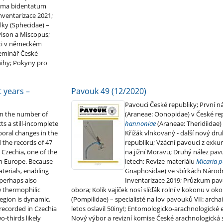
oma bidentatum
nventarizace 2021;
lky (Sphecidae) –
Pison a Miscopus;
nci v německém
seminář České
nihy; Pokyny pro
 years –
Pavouk 49 (12/2020)
Pavouci České republiky; První n
in the number of
(Araneae: Oonopidae) v České re
ts a still-incomplete
hannoniae
(Araneae: Theridiidae) 
mporal changes in the
Křižák vlnkovaný - další nový dr
 the records of 47
republiku; Vzácní pavouci z exku
Czechia, one of the
na jižní Moravu; Druhý nález pa
in Europe. Because
letech; Revize materiálu
Micaria p
aterials, enabling
Gnaphosidae) ve sbírkách Národ
 perhaps also
Inventarizace 2019; Průzkum pa
w thermophilic
obora; Kolik vajíček nosí slíďák rolní v kokonu v ok
region is dynamic.
(Pompilidae) – specialisté na lov pavouků VII: arch
recorded in Czechia
letos oslavil 50iny!; Entomologicko-arachnologické 
o-thirds likely
Nový výbor a revizní komise České arachnologická 