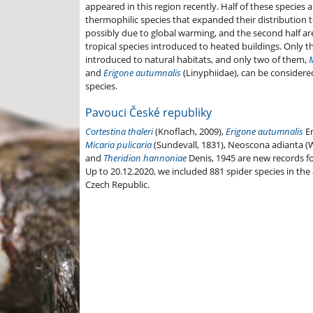
appeared in this region recently. Half of these species ar
thermophilic species that expanded their distribution t
possibly due to global warming, and the second half ar
tropical species introduced to heated buildings. Only t
introduced to natural habitats, and only two of them,
and
Erigone autumnalis
(Linyphiidae), can be considere
species.
Pavouci České republiky
Cortestina thaleri
(Knoflach, 2009),
Erigone autumnalis
E
Micaria pulicaria
(Sundevall, 1831),
Neoscona adianta
(
and
Theridion hannoniae
Denis, 1945
are
new records fo
Up to 20.12.2020, we included 881 spider species in th
Czech Republic.