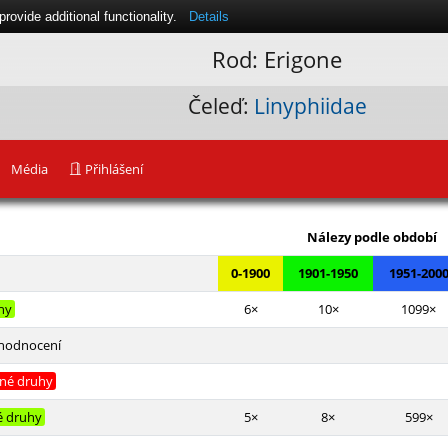
ovide additional functionality.
Details
Rod: Erigone
Čeleď:
Linyphiidae
Média
Přihlášení
Leaflet
|
Nálezy podle období
0-1900
1901-1950
1951-200
hy
6×
10×
1099×
hodnocení
ené druhy
é druhy
5×
8×
599×