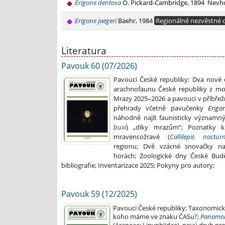
Erigone dentosa
O. Pickard-Cambridge, 1894
Nevh
Erigone jaegeri
Baehr, 1984
Regionálně nezvěstné 
Literatura
Pavouk 60 (07/2026)
Pavouci České republiky; Dva nové
arachnofaunu České republiky z mo
Mrazy 2025–2026 a pavouci v příbřež
přehrady včetně pavučenky
Erig
náhodně najít faunisticky významný
buxi
) „díky mrazům“; Poznatky k
mravencožravé (
Callilepis noctur
regionu; Dvě vzácné snovačky na
horách; Zoologické dny České Budě
bibliografie; Inventarizace 2025; Pokyny pro autory;
Pavouk 59 (12/2025)
Pavouci České republiky; Taxonomick
koho máme ve znaku ČASu?;
Panamom