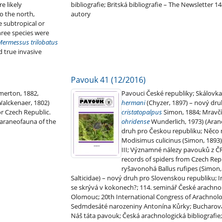
e likely
bibliografie; Britská bibliografie – The Newsletter 1
o the north,
autory
e subtropical or
hree species were
Mermessus trilobatus
d true invasive
Pavouk 41 (12/2016)
merton, 1882,
Pavouci České republiky; Skálov
Walckenaer, 1802)
hermani
(Chyzer, 1897) – nový dru
r Czech Republic.
cristatopalpus
Simon, 1884; Mravčí
e araneofauna of the
ohridense
Wunderlich, 1973) (Aran
druh pro Českou republiku; Něco 
Modisimus culicinus (Simon, 1893
III; Významné nálezy pavouků z ČR
records of spiders from Czech Repu
ryšavonohá Ballus rufipes (Simon,
Salticidae) – nový druh pro Slovenskou republiku; I
se skrývá v kokonech?; 114. seminář České arachnol
Olomouc; 20th International Congress of Arachnolo
Sedmdesáté narozeniny Antonína Kůrky; Bucharov
Náš táta pavouk; Česká arachnologická bibliografie; 