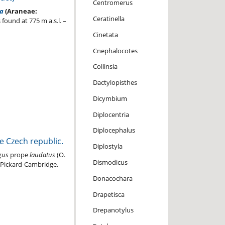
Centromerus
sa
(Araneae:
Ceratinella
 found at 775 m a.s.l. –
Cinetata
Cnephalocotes
Collinsia
Dactylopisthes
Dicymbium
Diplocentria
Diplocephalus
e Czech republic.
Diplostyla
gus
prope
laudatus
(O.
Dismodicus
 Pickard-Cambridge,
Donacochara
Drapetisca
Drepanotylus