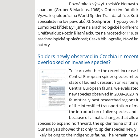
Poznámka k výskytu sekáče Nemast
sparsum (Gruber & Martens, 1968) v Ohřeckém údolí; I
Výzva k spolupráci na World Spider Trait databáze; Kuti
specialisté na lov pavouků XI: Sceliphron, Trypoxylon, 
Lumci bez křídel; Byli jsme na arachnologické konfere
Greifswaldu!; Pozdně letní exkurze na Mostecko; 119. 
arachnologické společnosti; Česká bibliografie; Nové k
autory
Spiders newly observed in Czechia in recent
overlooked or invasive species?
To learn whether the recent increase 
Central European spider species reflec
state of faunistic research or real te
Central European fauna, we evaluated
new species observed in 2008–2020 in 
faunistically best researched regions 
of the intensified transportation of m
the introduction of alien species, and
because of climatic changes that allo
species to expand northward, the spider fauna of this 
Our analysis showed that only 15 spider species newly 
likely belong to the indigenous fauna. The remaining tw