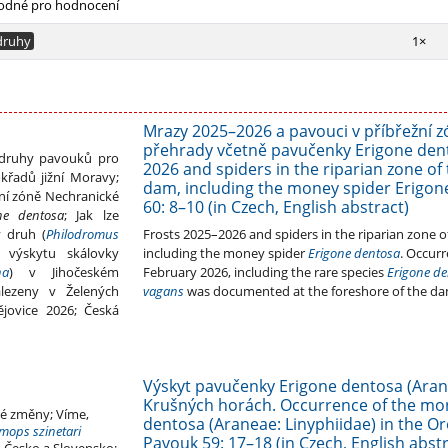
odné pro hodnocení
druhy
1×
Mrazy 2025–2026 a pavouci v příbřežní 
přehrady včetně pavučenky Erigone dent
 druhy pavouků pro
2026 and spiders in the riparian zone of
křadů jižní Moravy;
dam, including the money spider Erigon
ní zóně Nechranické
60: 8–10 (in Czech, English abstract)
one
dentosa
; Jak lze
 druh (
Philodromus
Frosts 2025–2026 and spiders in the riparian zone 
 výskytu skálovky
including the money spider
Erigone dentosa
.
Occurre
na
) v Jihočeském
February 2026, including the rare species
Erigone de
lezeny v Želených
vagans
was documented at the foreshore of the da
jovice 2026; Česká
Výskyt pavučenky Erigone dentosa (Arane
Krušných horách. Occurrence of the mo
é změny; Víme,
dentosa (Araneae: Linyphiidae) in the O
ops szinetari
Pavouk 59: 17–18 (in Czech, English abstr