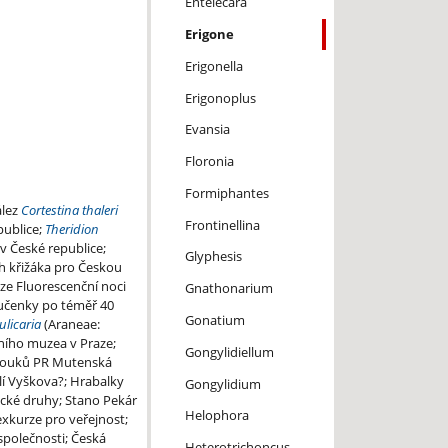
Entelecara
Erigone
Erigonella
Erigonoplus
Evansia
Floronia
Formiphantes
ález
Cortestina thaleri
Frontinellina
publice;
Theridion
v České republice;
Glyphesis
uh křižáka pro Českou
rze Fluorescenční noci
Gnathonarium
vučenky po téměř 40
Gonatium
ulicaria
(Araneae:
ního muzea v Praze;
Gongylidiellum
vouků PR Mutenská
olí Vyškova?; Hrabalky
Gongylidium
aické druhy; Stano Pekár
Helophora
exkurze pro veřejnost;
společnosti; Česká
Heterotrichoncus