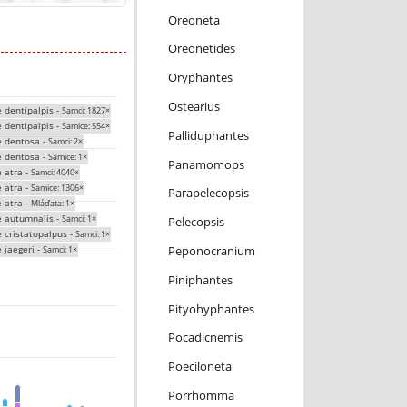
Oreoneta
Oreonetides
Oryphantes
Ostearius
 dentipalpis -
Samci: 1827×
 dentipalpis -
Samice: 554×
Palliduphantes
e dentosa -
Samci: 2×
e dentosa -
Samice: 1×
Panamomops
 atra -
Samci: 4040×
 atra -
Samice: 1306×
Parapelecopsis
 atra -
Mláďata: 1×
e autumnalis -
Samci: 1×
Pelecopsis
e cristatopalpus -
Samci: 1×
 jaegeri -
Peponocranium
Samci: 1×
Piniphantes
Pityohyphantes
Pocadicnemis
Poeciloneta
Porrhomma