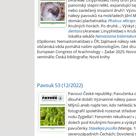
(Araneae: Linyphiidae), nový druh pr
panonský stepní relikt, expandující t
nebo zavlečený invazivní druh?; Význ
nálezy pavouků na mokřadech Jižní M
domácí plachetnatka;
Pholcus alticeps
Krušných horách. Po druhé…; Výsky
dentosa
(Araneae: Linyphiidae) v Kru
lokalita sekáče
Nemastoma bidentatu
(Opiliones: Nemastomatidae) v ČR; Zajímavé nálezy se
občanská věda pomáhá našim opilionologům, část druh
European Congress of Arachnology – Zadar 2025; Nov
semináře; Česká bibliografie; Nové knihy
Pavouk 53 (12/2022)
Pavouci České republiky; Pavučenka 
dlouhé době!; Významné nálezy pav
Mlýnů aneb najde ten, kdo nehledá; M
fotografií spolehlivě rozeznat středo
rodu Zygiella?; Fenomén rekultivací 
dolech pod Krušnými horami a výsky
pavučenky
Staveleya pusilla
(Menge, 18
severozápadních Čechách; Dovolená 