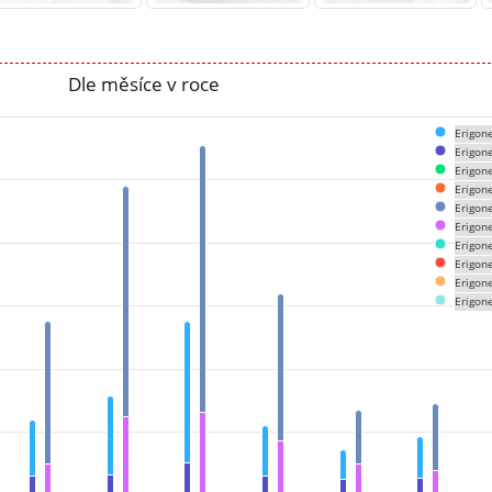
Dle měsíce v roce
Erigone
Erigone
Erigon
om 0 to 1383.
Erigon
Erigone
Erigone
Erigone
Erigon
Erigon
Erigone