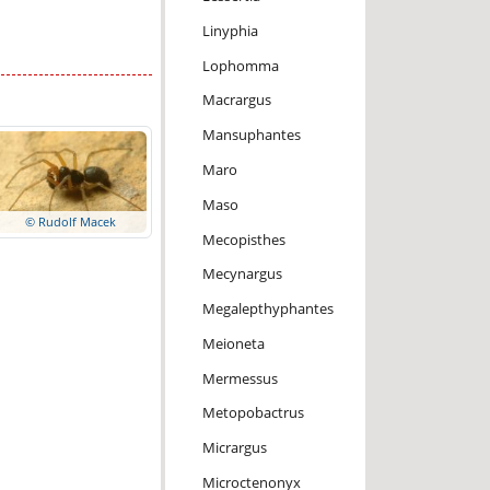
Linyphia
Lophomma
Macrargus
Mansuphantes
Maro
Maso
© Rudolf Macek
Mecopisthes
Mecynargus
Megalepthyphantes
Meioneta
Mermessus
Metopobactrus
Micrargus
Microctenonyx