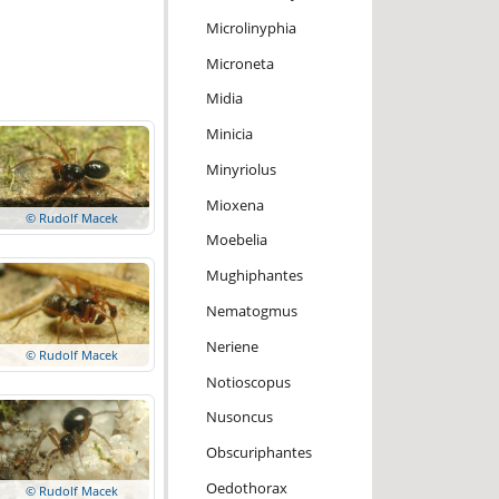
Microlinyphia
Microneta
Midia
Minicia
Minyriolus
Mioxena
© Rudolf Macek
Moebelia
Mughiphantes
Nematogmus
Neriene
© Rudolf Macek
Notioscopus
Nusoncus
Obscuriphantes
Oedothorax
© Rudolf Macek