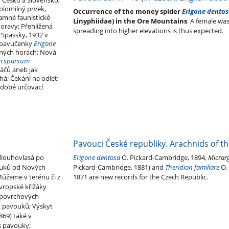
o Česko a Slovensko;
eplomilný prvek,
Occurrence of the money spider
Erigone dento
amné faunistické
Linyphiidae) in the Ore Mountains
. A female was
oravy; Přehlížená
spreading into higher elevations is thus expected.
Spassky, 1932 v
t pavučenky
Erigone
šných horách; Nová
m sparsum
káčů aneb jak
á; Čekání na odlet;
odobé určovací
Pavouci České republiky. Arachnids of th
dlouhovlasá po
Erigone dentosa
O. Pickard-Cambridge, 1894,
Micrar
ouků od Nových
Pickard-Cambridge, 1881) and
Theridion familiare
O.
ůžeme v terénu či z
1871 are new records for the Czech Republic.
evropské křižáky
v povrchových
t pavouků; Výskyt
69) také v
s pavouky;