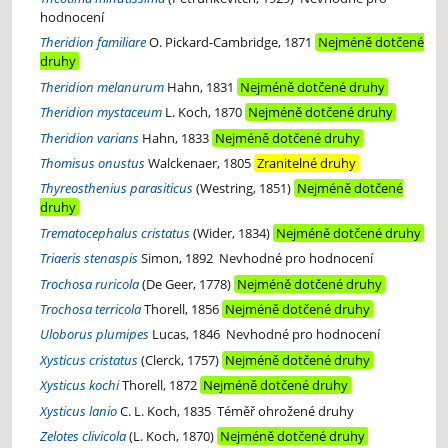
hodnocení
Theridion familiare
O. Pickard-Cambridge, 1871
Nejméně dotčené
druhy
Theridion melanurum
Hahn, 1831
Nejméně dotčené druhy
Theridion mystaceum
L. Koch, 1870
Nejméně dotčené druhy
Theridion varians
Hahn, 1833
Nejméně dotčené druhy
Thomisus onustus
Walckenaer, 1805
Zranitelné druhy
Thyreosthenius parasiticus
(Westring, 1851)
Nejméně dotčené
druhy
Trematocephalus cristatus
(Wider, 1834)
Nejméně dotčené druhy
Triaeris stenaspis
Simon, 1892
Nevhodné pro hodnocení
Trochosa ruricola
(De Geer, 1778)
Nejméně dotčené druhy
Trochosa terricola
Thorell, 1856
Nejméně dotčené druhy
Uloborus plumipes
Lucas, 1846
Nevhodné pro hodnocení
Xysticus cristatus
(Clerck, 1757)
Nejméně dotčené druhy
Xysticus kochi
Thorell, 1872
Nejméně dotčené druhy
Xysticus lanio
C. L. Koch, 1835
Téměř ohrožené druhy
Zelotes clivicola
(L. Koch, 1870)
Nejméně dotčené druhy