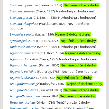
Steatoda bipunctata
(Linnaeus, 1758)
Nejméně dotčené druhy
Steatoda castanea
(Clerck, 1757)
Nevhodné pro hodnocení
Steatoda grossa
(C. L. Koch, 1838)
Nevhodné pro hodnocení
Steatoda triangulosa
(Walckenaer, 1802)
Nevhodné pro
hodnocení
Synageles venator
(Lucas, 1836)
Nejméně dotčené druhy
Synema globosum
(Fabricius, 1775)
Nejméně dotčené druhy
Tapinesthis inermis
(Simon, 1882)
Nevhodné pro hodnocení
Tegenaria campestris
(C. L. Koch, 1834)
Nejméně dotčené druhy
Tegenaria domestica
(Clerck, 1757)
Nevhodné pro hodnocení
Tegenaria ferruginea
(Panzer, 1804)
Nejméně dotčené druhy
Tegenaria parietina
(Fourcroy, 1785)
Nevhodné pro hodnocení
Tegenaria silvestris
L. Koch, 1872
Nejméně dotčené druhy
Tenuiphantes mengei
(Kulczyński, 1887)
Nejméně dotčené druhy
Tenuiphantes tenuis
(Blackwall, 1852)
Nejméně dotčené druhy
Tetragnatha montana
Simon, 1874
Nejméně dotčené druhy
Textrix denticulata
(Olivier, 1789)
Téměř ohrožené druhy
Theotima minutissima
(Petrunkevitch, 1929)
Nevhodné pro