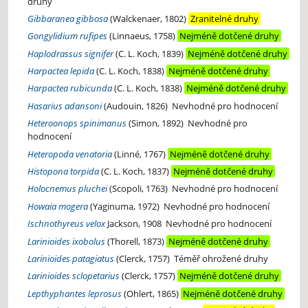
druhy
Gibbaranea gibbosa
(Walckenaer, 1802)
Zranitelné druhy
Gongylidium rufipes
(Linnaeus, 1758)
Nejméně dotčené druhy
Haplodrassus signifer
(C. L. Koch, 1839)
Nejméně dotčené druhy
Harpactea lepida
(C. L. Koch, 1838)
Nejméně dotčené druhy
Harpactea rubicunda
(C. L. Koch, 1838)
Nejméně dotčené druhy
Hasarius adansoni
(Audouin, 1826)
Nevhodné pro hodnocení
Heteroonops spinimanus
(Simon, 1892)
Nevhodné pro
hodnocení
Heteropoda venatoria
(Linné, 1767)
Nejméně dotčené druhy
Histopona torpida
(C. L. Koch, 1837)
Nejméně dotčené druhy
Holocnemus pluchei
(Scopoli, 1763)
Nevhodné pro hodnocení
Howaia mogera
(Yaginuma, 1972)
Nevhodné pro hodnocení
Ischnothyreus velox
Jackson, 1908
Nevhodné pro hodnocení
Larinioides ixobolus
(Thorell, 1873)
Nejméně dotčené druhy
Larinioides patagiatus
(Clerck, 1757)
Téměř ohrožené druhy
Larinioides sclopetarius
(Clerck, 1757)
Nejméně dotčené druhy
Lepthyphantes leprosus
(Ohlert, 1865)
Nejméně dotčené druhy