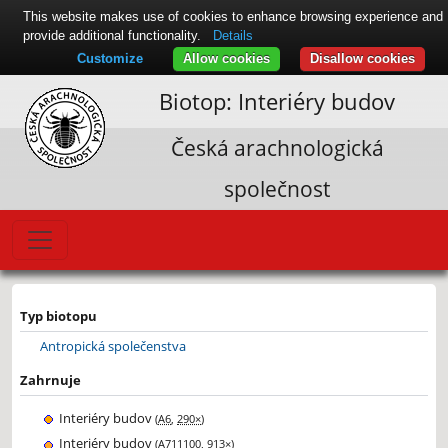
This website makes use of cookies to enhance browsing experience and
provide additional functionality.
Details
Customize
Allow cookies
Disallow cookies
Biotop: Interiéry budov
Česká arachnologická
společnost
Leaflet
|
© Seznam.cz a.s. a další
+
Typ biotopu
−
Antropická společenstva
Zahrnuje
Interiéry budov
(
A6
,
290×
)
Interiéry budov
(
A711100
,
913×
)