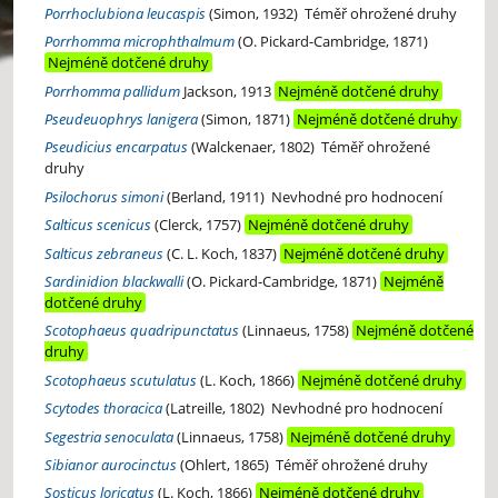
Porrhoclubiona leucaspis
(Simon, 1932)
Téměř ohrožené druhy
Porrhomma microphthalmum
(O. Pickard-Cambridge, 1871)
Nejméně dotčené druhy
Porrhomma pallidum
Jackson, 1913
Nejméně dotčené druhy
Pseudeuophrys lanigera
(Simon, 1871)
Nejméně dotčené druhy
Pseudicius encarpatus
(Walckenaer, 1802)
Téměř ohrožené
druhy
Psilochorus simoni
(Berland, 1911)
Nevhodné pro hodnocení
Salticus scenicus
(Clerck, 1757)
Nejméně dotčené druhy
Salticus zebraneus
(C. L. Koch, 1837)
Nejméně dotčené druhy
Sardinidion blackwalli
(O. Pickard-Cambridge, 1871)
Nejméně
dotčené druhy
Scotophaeus quadripunctatus
(Linnaeus, 1758)
Nejméně dotčené
druhy
Scotophaeus scutulatus
(L. Koch, 1866)
Nejméně dotčené druhy
Scytodes thoracica
(Latreille, 1802)
Nevhodné pro hodnocení
Segestria senoculata
(Linnaeus, 1758)
Nejméně dotčené druhy
Sibianor aurocinctus
(Ohlert, 1865)
Téměř ohrožené druhy
Sosticus loricatus
(L. Koch, 1866)
Nejméně dotčené druhy