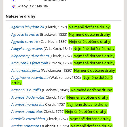
Sklepy
(
A711140
,
90×
)
Nalezené druhy
Agelena labyrinthica
(Clerck, 1757)
Nejméně dotčené druhy
Agroeca brunnea
(Blackwall, 1833)
Nejméně dotčené druhy
Agyneta rurestris
(C. L. Koch, 1836)
Nejméně dotčené druhy
Allagelena gracilens
(C. L. Koch, 1841)
Nejméně dotčené druhy
Alopecosa pulverulenta
(Clerck, 1757)
Nejméně dotčené druhy
Amaurobius fenestralis
(Ström, 1768)
Nejméně dotčené druhy
Amaurobius ferox
(Walckenaer, 1830)
Nejméně dotčené druhy
Anyphaena accentuata
(Walckenaer, 1802)
Nejméně dotčené
druhy
Araeoncus humilis
(Blackwall, 1841)
Nejméně dotčené druhy
Araneus diadematus
Clerck, 1757
Nejméně dotčené druhy
Araneus marmoreus
Clerck, 1757
Nejméně dotčené druhy
Araneus quadratus
Clerck, 1757
Nejméně dotčené druhy
Araniella cucurbitina
(Clerck, 1757)
Nejméně dotčené druhy
Attulus pubescens
(Fabricius, 1775)
Nejméně dotčené druhy