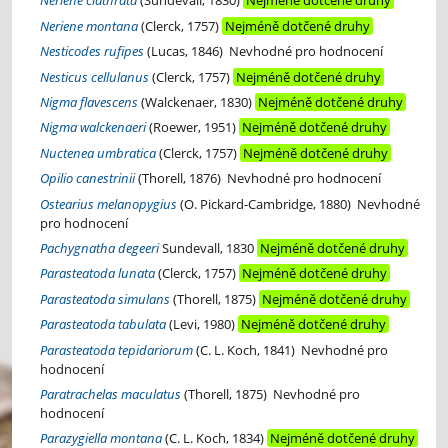
Neriene clathrata
(Sundevall, 1830)
Nejméně dotčené druhy
Neriene montana
(Clerck, 1757)
Nejméně dotčené druhy
Nesticodes rufipes
(Lucas, 1846)
Nevhodné pro hodnocení
Nesticus cellulanus
(Clerck, 1757)
Nejméně dotčené druhy
Nigma flavescens
(Walckenaer, 1830)
Nejméně dotčené druhy
Nigma walckenaeri
(Roewer, 1951)
Nejméně dotčené druhy
Nuctenea umbratica
(Clerck, 1757)
Nejméně dotčené druhy
Opilio canestrinii
(Thorell, 1876)
Nevhodné pro hodnocení
Ostearius melanopygius
(O. Pickard-Cambridge, 1880)
Nevhodné
pro hodnocení
Pachygnatha degeeri
Sundevall, 1830
Nejméně dotčené druhy
Parasteatoda lunata
(Clerck, 1757)
Nejméně dotčené druhy
Parasteatoda simulans
(Thorell, 1875)
Nejméně dotčené druhy
Parasteatoda tabulata
(Levi, 1980)
Nejméně dotčené druhy
Parasteatoda tepidariorum
(C. L. Koch, 1841)
Nevhodné pro
hodnocení
Paratrachelas maculatus
(Thorell, 1875)
Nevhodné pro
hodnocení
Parazygiella montana
(C. L. Koch, 1834)
Nejméně dotčené druhy