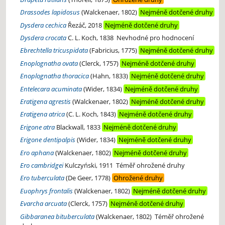
Drassodes lapidosus
(Walckenaer, 1802)
Nejméně dotčené druhy
Dysdera cechica
Řezáč, 2018
Nejméně dotčené druhy
Dysdera crocata
C. L. Koch, 1838
Nevhodné pro hodnocení
Ebrechtella tricuspidata
(Fabricius, 1775)
Nejméně dotčené druhy
Enoplognatha ovata
(Clerck, 1757)
Nejméně dotčené druhy
Enoplognatha thoracica
(Hahn, 1833)
Nejméně dotčené druhy
Entelecara acuminata
(Wider, 1834)
Nejméně dotčené druhy
Eratigena agrestis
(Walckenaer, 1802)
Nejméně dotčené druhy
Eratigena atrica
(C. L. Koch, 1843)
Nejméně dotčené druhy
Erigone atra
Blackwall, 1833
Nejméně dotčené druhy
Erigone dentipalpis
(Wider, 1834)
Nejméně dotčené druhy
Ero aphana
(Walckenaer, 1802)
Nejméně dotčené druhy
Ero cambridgei
Kulczyński, 1911
Téměř ohrožené druhy
Ero tuberculata
(De Geer, 1778)
Ohrožené druhy
Euophrys frontalis
(Walckenaer, 1802)
Nejméně dotčené druhy
Evarcha arcuata
(Clerck, 1757)
Nejméně dotčené druhy
Gibbaranea bituberculata
(Walckenaer, 1802)
Téměř ohrožené