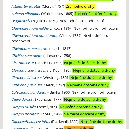
Attulus terebratus
(Clerck, 1757)
Zranitelné druhy
Aulonia albimana
(Walckenaer, 1805)
Nejméně dotčené druhy
Brigittea civica
(Lucas, 1850)
Nevhodné pro hodnocení
Cheiracanthium mildei
L. Koch, 1864
Nevhodné pro hodnocení
Cheiracanthium punctorium
(Villers, 1789)
Nevhodné pro
hodnocení
Cheiridium museorum
(Leach, 1817)
Chelifer cancroides
(Linnaeus, 1758)
Cicurina cicur
(Fabricius, 1793)
Nejméně dotčené druhy
Clubiona caerulescens
L. Koch, 1867
Nejméně dotčené druhy
Clubiona lutescens
Westring, 1851
Nejméně dotčené druhy
Clubiona pallidula
(Clerck, 1757)
Nejméně dotčené druhy
Coleosoma floridanum
Banks, 1900
Nevhodné pro hodnocení
Diaea dorsata
(Fabricius, 1777)
Nejméně dotčené druhy
Dictyna pusilla
Thorell, 1856
Nejméně dotčené druhy
Dictyna uncinata
Thorell, 1856
Nejméně dotčené druhy
Diplocephalus cristatus
(Blackwall, 1833)
Nejméně dotčené druhy
Drapeta rutilans
(Thorell, 1875)
Ohrožené druhy