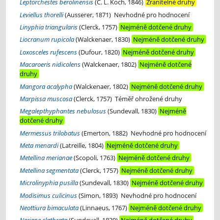
Leptorchestes berolinensis
(C. L. Koch, 1846)
Zranitelné druhy
Leviellus thorelli
(Ausserer, 1871)
Nevhodné pro hodnocení
Linyphia triangularis
(Clerck, 1757)
Nejméně dotčené druhy
Liocranum rupicola
(Walckenaer, 1830)
Nejméně dotčené druhy
Loxosceles rufescens
(Dufour, 1820)
Nejméně dotčené druhy
Macaroeris nidicolens
(Walckenaer, 1802)
Nejméně dotčené
druhy
Mangora acalypha
(Walckenaer, 1802)
Nejméně dotčené druhy
Marpissa muscosa
(Clerck, 1757)
Téměř ohrožené druhy
Megalepthyphantes nebulosus
(Sundevall, 1830)
Nejméně
dotčené druhy
Mermessus trilobatus
(Emerton, 1882)
Nevhodné pro hodnocení
Meta menardi
(Latreille, 1804)
Nejméně dotčené druhy
Metellina merianae
(Scopoli, 1763)
Nejméně dotčené druhy
Metellina segmentata
(Clerck, 1757)
Nejméně dotčené druhy
Microlinyphia pusilla
(Sundevall, 1830)
Nejméně dotčené druhy
Modisimus culicinus
(Simon, 1893)
Nevhodné pro hodnocení
Neottiura bimaculata
(Linnaeus, 1767)
Nejméně dotčené druhy