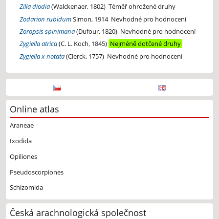
Zilla diodia
(Walckenaer, 1802)
Téměř ohrožené druhy
Zodarion rubidum
Simon, 1914
Nevhodné pro hodnocení
Zoropsis spinimana
(Dufour, 1820)
Nevhodné pro hodnocení
Zygiella atrica
(C. L. Koch, 1845)
Nejméně dotčené druhy
Zygiella x-notata
(Clerck, 1757)
Nevhodné pro hodnocení
Online atlas
Araneae
Ixodida
Opiliones
Pseudoscorpiones
Schizomida
Česká arachnologická společnost