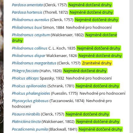
Pardosa amentata
(Clerck, 1757)
Nejméně dotčené druhy
Pardosa hortensis
(Thorell, 1872)
Nejméně dotčené druhy
Philodromus aureolus
(Clerck, 1757)
Nejméně dotčené druhy
Philodromus buxi
Simon, 1884
Nevhodné pro hodnocení
Philodromus cespitum
(Walckenaer, 1802)
Nejméně dotčené
druhy
Philodromus collinus
C. L. Koch, 1835
Nejméně dotčené druhy
Philodromus dispar
Walckenaer, 1826
Nejméně dotčené druhy
Philodromus margaritatus
(Clerck, 1757)
Zranitelné druhy
Phlegra fasciata
(Hahn, 1826)
Nejméně dotčené druhy
Pholcus alticeps
Spassky, 1932
Nevhodné pro hodnocení
Pholcus opilionoides
(Schrank, 1781)
Nejméně dotčené druhy
Pholcus phalangioides
(Fuesslin, 1775)
Nevhodné pro hodnocení
Physocyclus globosus
(Taczanowski, 1874)
Nevhodné pro
hodnocení
Pisaura mirabilis
(Clerck, 1757)
Nejméně dotčené druhy
Platnickina tincta
(Walckenaer, 1802)
Nejméně dotčené druhy
Pocadicnemis pumila
(Blackwall, 1841)
Nejméně dotčené druhy