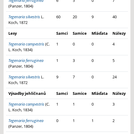
Tegenaria ferruginea
6
5
0
7
(Panzer, 1804)
Tegenaria silvestris
L.
60
20
9
40
Koch, 1872
Lesy
Samci
Samice
Mláďata
Nálezy
Tegenaria campestris
(C.
1
0
0
4
L. Koch, 1834)
Tegenaria ferruginea
1
3
0
5
(Panzer, 1804)
Tegenaria silvestris
L.
9
7
0
24
Koch, 1872
Výsadby jehličnanů
Samci
Samice
Mláďata
Nálezy
Tegenaria campestris
(C.
1
1
0
3
L. Koch, 1834)
Tegenaria ferruginea
0
1
1
2
(Panzer, 1804)