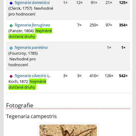
Tegenaria domestica
1×
12×
91×
21×
125×
(Clerck, 1757)
Nevhodné
pro hodnocení
Tegenaria ferruginea
7×
250×
97×
354×
(Panzer, 1804)
Nejméně
dotčené druhy
Tegenaria parietina
1×
1×
(Fourcroy, 1785)
Nevhodné pro
hodnocení
Tegenaria silvestris
L.
3×
3×
410×
126×
542×
Koch, 1872
Nejméně
dotčené druhy
Fotografie
Tegenaria campestris