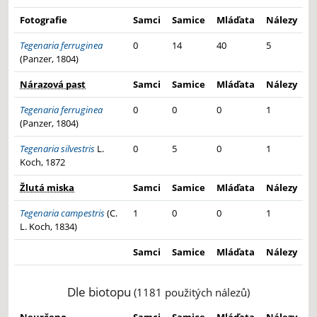
Fotografie
Samci
Samice
Mláďata
Nálezy
Tegenaria ferruginea
0
14
40
5
(Panzer, 1804)
Nárazová past
Samci
Samice
Mláďata
Nálezy
Tegenaria ferruginea
0
0
0
1
(Panzer, 1804)
Tegenaria silvestris
L.
0
5
0
1
Koch, 1872
Žlutá miska
Samci
Samice
Mláďata
Nálezy
Tegenaria campestris
(C.
1
0
0
1
L. Koch, 1834)
Samci
Samice
Mláďata
Nálezy
Dle biotopu
(1181 použitých nálezů)