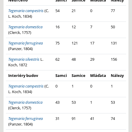
Neurčeno
Samci
Samice
Mláďata
Nálezy
Tegenaria campestris
(C.
54
21
0
77
L. Koch, 1834)
Tegenaria domestica
16
12
7
50
(Clerck, 1757)
Tegenaria ferruginea
75
121
17
131
(Panzer, 1804)
Tegenaria silvestris
L.
62
48
29
156
Koch, 1872
Interiéry budov
Samci
Samice
Mláďata
Nálezy
Tegenaria campestris
(C.
0
1
0
1
L. Koch, 1834)
Tegenaria domestica
43
53
1
53
(Clerck, 1757)
Tegenaria ferruginea
31
91
41
74
(Panzer, 1804)