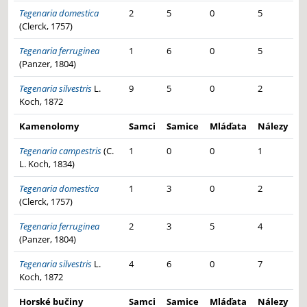
Tegenaria domestica
2
5
0
5
(Clerck, 1757)
Tegenaria ferruginea
1
6
0
5
(Panzer, 1804)
Tegenaria silvestris
L.
9
5
0
2
Koch, 1872
Kamenolomy
Samci
Samice
Mláďata
Nálezy
Tegenaria campestris
(C.
1
0
0
1
L. Koch, 1834)
Tegenaria domestica
1
3
0
2
(Clerck, 1757)
Tegenaria ferruginea
2
3
5
4
(Panzer, 1804)
Tegenaria silvestris
L.
4
6
0
7
Koch, 1872
Horské bučiny
Samci
Samice
Mláďata
Nálezy