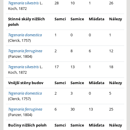
Tegenaria silvestris
L.
28
10
1
26
Koch, 1872
Stinné skály nižších
Samci
Samice
Mláďata
Nálezy
poloh
Tegenaria domestica
1
0
0
1
(Clerck, 1757)
Tegenaria ferruginea
2
8
6
12
(Panzer, 1804)
Tegenaria silvestris
L.
17
13
1
18
Koch, 1872
Vnější stěny budov
Samci
Samice
Mláďata
Nálezy
Tegenaria domestica
2
3
0
5
(Clerck, 1757)
Tegenaria ferruginea
6
30
13
25
(Panzer, 1804)
Bučiny nižších poloh
Samci
Samice
Mláďata
Nálezy