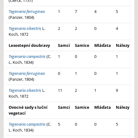
(Clerck, 1757)
Tegenaria ferruginea
1
7
4
5
(Panzer, 1804)
Tegenaria silvestris
L.
2
2
0
4
Koch, 1872
Lesostepní doubravy
Samci
Samice
Mláďata
Nálezy
Tegenaria campestris
(C.
1
0
0
1
L. Koch, 1834)
Tegenaria ferruginea
0
1
0
1
(Panzer, 1804)
Tegenaria silvestris
L.
11
2
1
9
Koch, 1872
Ovocné sady s luční
Samci
Samice
Mláďata
Nálezy
vegetací
Tegenaria campestris
(C.
5
0
0
5
L. Koch, 1834)