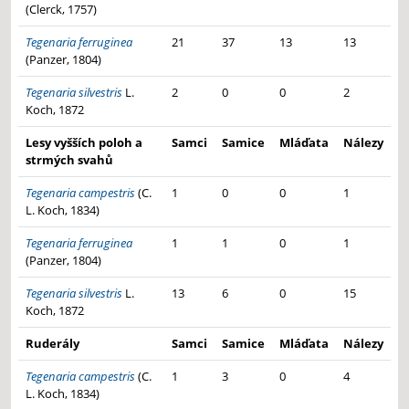
(Clerck, 1757)
Tegenaria ferruginea
21
37
13
13
(Panzer, 1804)
Tegenaria silvestris
L.
2
0
0
2
Koch, 1872
Lesy vyšších poloh a
Samci
Samice
Mláďata
Nálezy
strmých svahů
Tegenaria campestris
(C.
1
0
0
1
L. Koch, 1834)
Tegenaria ferruginea
1
1
0
1
(Panzer, 1804)
Tegenaria silvestris
L.
13
6
0
15
Koch, 1872
Ruderály
Samci
Samice
Mláďata
Nálezy
Tegenaria campestris
(C.
1
3
0
4
L. Koch, 1834)