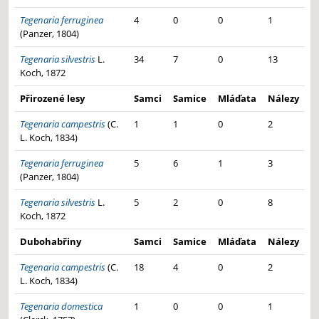
Tegenaria ferruginea
4
0
0
1
(Panzer, 1804)
Tegenaria silvestris
L.
34
7
0
13
Koch, 1872
Přirozené lesy
Samci
Samice
Mláďata
Nálezy
Tegenaria campestris
(C.
1
1
0
2
L. Koch, 1834)
Tegenaria ferruginea
5
6
1
3
(Panzer, 1804)
Tegenaria silvestris
L.
5
2
0
8
Koch, 1872
Dubohabřiny
Samci
Samice
Mláďata
Nálezy
Tegenaria campestris
(C.
18
4
0
2
L. Koch, 1834)
Tegenaria domestica
1
0
0
1