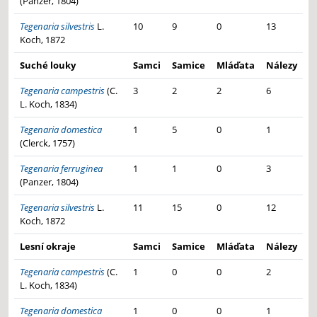
(Panzer, 1804)
Tegenaria silvestris
L.
10
9
0
13
Koch, 1872
Suché louky
Samci
Samice
Mláďata
Nálezy
Tegenaria campestris
(C.
3
2
2
6
L. Koch, 1834)
Tegenaria domestica
1
5
0
1
(Clerck, 1757)
Tegenaria ferruginea
1
1
0
3
(Panzer, 1804)
Tegenaria silvestris
L.
11
15
0
12
Koch, 1872
Lesní okraje
Samci
Samice
Mláďata
Nálezy
Tegenaria campestris
(C.
1
0
0
2
L. Koch, 1834)
Tegenaria domestica
1
0
0
1