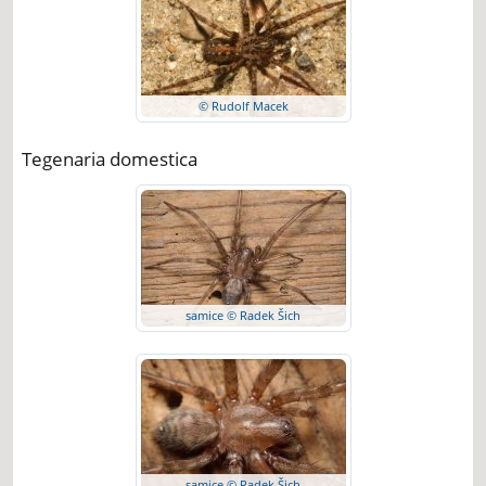
© Rudolf Macek
Tegenaria domestica
samice © Radek Šich
samice © Radek Šich