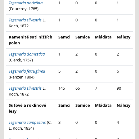
Tegenaria parietina
1
0
0
1
(Fourcroy, 1785)
Tegenaria silvestris
L.
1
0
0
1
Koch, 1872
Kamenité suti nižších
Samci
Samice
Mláďata
Nálezy
poloh
Tegenaria domestica
1
2
0
2
(Clerck, 1757)
Tegenaria ferruginea
5
2
0
6
(Panzer, 1804)
Tegenaria silvestris
L.
145
66
7
90
Koch, 1872
Suťové a roklinové
Samci
Samice
Mláďata
Nálezy
lesy
Tegenaria campestris
(C.
3
0
0
4
L. Koch, 1834)