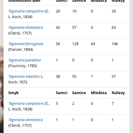
Individuální sběr
Samci
Samice
Mláďata
Nálezy
Tegenaria campestris
(C.
20
10
0
20
L. Koch, 1834)
Tegenaria domestica
42
57
4
63
(Clerck, 1757)
Tegenaria ferruginea
56
128
43
146
(Panzer, 1804)
Tegenaria parietina
1
0
0
1
(Fourcroy, 1785)
Tegenaria silvestris
L.
38
55
1
57
Koch, 1872
Smyk
Samci
Samice
Mláďata
Nálezy
Tegenaria campestris
(C.
5
2
0
7
L. Koch, 1834)
Tegenaria domestica
1
1
0
1
(Clerck, 1757)