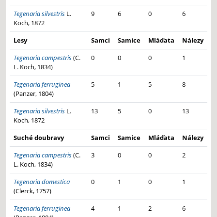
Tegenaria silvestris
L.
9
6
0
6
Koch, 1872
Lesy
Samci
Samice
Mláďata
Nálezy
Tegenaria campestris
(C.
0
0
0
1
L. Koch, 1834)
Tegenaria ferruginea
5
1
5
8
(Panzer, 1804)
Tegenaria silvestris
L.
13
5
0
13
Koch, 1872
Suché doubravy
Samci
Samice
Mláďata
Nálezy
Tegenaria campestris
(C.
3
0
0
2
L. Koch, 1834)
Tegenaria domestica
0
1
0
1
(Clerck, 1757)
Tegenaria ferruginea
4
1
2
6