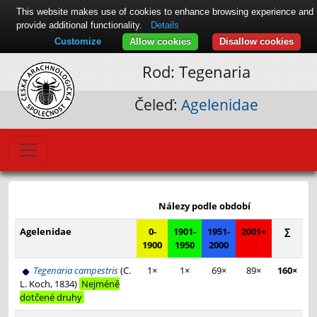
This website makes use of cookies to enhance browsing experience and
provide additional functionality.
Details
Customize
Allow cookies
Disallow cookies
Rod: Tegenaria
Čeleď:
Agelenidae
Leaflet
|
© Seznam.cz a.s. a další
+
Nálezy podle období
−
Agelenidae
0-
1901-
1951-
2001+
∑
1900
1950
2000
Tegenaria campestris
(C.
1×
1×
69×
89×
160×
L. Koch, 1834)
Nejméně
dotčené druhy