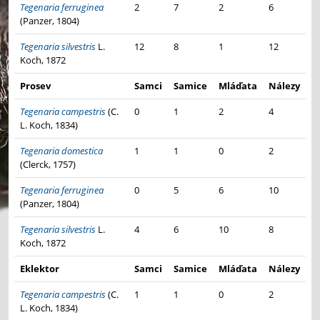
Tegenaria ferruginea
2
7
2
6
(Panzer, 1804)
Tegenaria silvestris
L.
12
8
1
12
Koch, 1872
Prosev
Samci
Samice
Mláďata
Nálezy
Tegenaria campestris
(C.
0
1
2
4
L. Koch, 1834)
Tegenaria domestica
1
1
0
2
(Clerck, 1757)
Tegenaria ferruginea
0
5
6
10
(Panzer, 1804)
Tegenaria silvestris
L.
4
6
10
8
Koch, 1872
Eklektor
Samci
Samice
Mláďata
Nálezy
Tegenaria campestris
(C.
1
1
0
2
L. Koch, 1834)