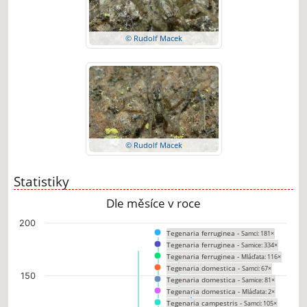
© Rudolf Macek
© Rudolf Macek
Statistiky
Dle měsíce v roce
Chart
200
Tegenaria ferruginea -
Samci: 181×
Bar chart with 13 data series.
Tegenaria ferruginea -
Samice: 334×
The chart has 1 X axis displaying categories.
Tegenaria ferruginea -
Mláďata: 116×
The chart has 1 Y axis displaying values. Data ranges from 0 to 187.
Tegenaria domestica -
Samci: 67×
150
Tegenaria domestica -
Samice: 81×
Tegenaria domestica -
Mláďata: 2×
Tegenaria campestris -
Samci: 105×