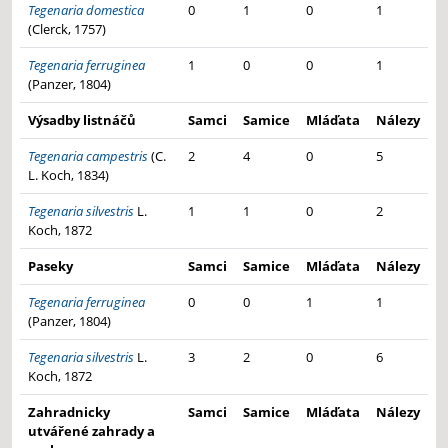
Tegenaria domestica
0
1
0
1
(Clerck, 1757)
Tegenaria ferruginea
1
0
0
1
(Panzer, 1804)
Výsadby listnáčů
Samci
Samice
Mláďata
Nálezy
Tegenaria campestris
(C.
2
4
0
5
L. Koch, 1834)
Tegenaria silvestris
L.
1
1
0
2
Koch, 1872
Paseky
Samci
Samice
Mláďata
Nálezy
Tegenaria ferruginea
0
0
1
1
(Panzer, 1804)
Tegenaria silvestris
L.
3
2
0
6
Koch, 1872
Zahradnicky
Samci
Samice
Mláďata
Nálezy
utvářené zahrady a