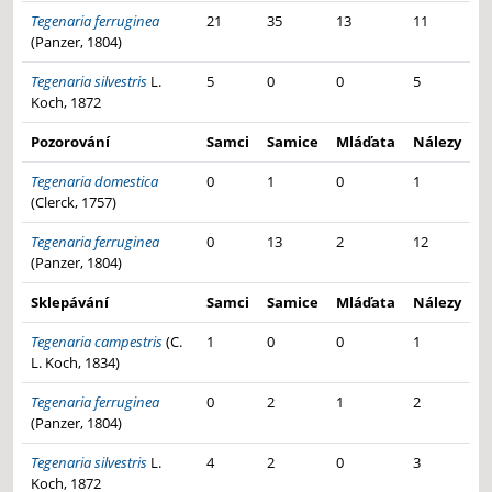
Tegenaria ferruginea
21
35
13
11
(Panzer, 1804)
Tegenaria silvestris
L.
5
0
0
5
Koch, 1872
Pozorování
Samci
Samice
Mláďata
Nálezy
Tegenaria domestica
0
1
0
1
(Clerck, 1757)
Tegenaria ferruginea
0
13
2
12
(Panzer, 1804)
Sklepávání
Samci
Samice
Mláďata
Nálezy
Tegenaria campestris
(C.
1
0
0
1
L. Koch, 1834)
Tegenaria ferruginea
0
2
1
2
(Panzer, 1804)
Tegenaria silvestris
L.
4
2
0
3
Koch, 1872