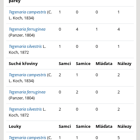
parky
Tegenaria campestris
(C.
1
0
0
1
L. Koch, 1834)
Tegenaria ferruginea
0
4
1
4
(Panzer, 1804)
Tegenaria silvestris
L.
1
0
0
1
Koch, 1872
Suché křoviny
Samci
Samice
Mláďata
Nálezy
Tegenaria campestris
(C.
2
1
0
2
L. Koch, 1834)
Tegenaria ferruginea
0
2
0
2
(Panzer, 1804)
Tegenaria silvestris
L.
2
0
0
2
Koch, 1872
Louky
Samci
Samice
Mláďata
Nálezy
Tegenaria campestris
(C.
1
1
0
5