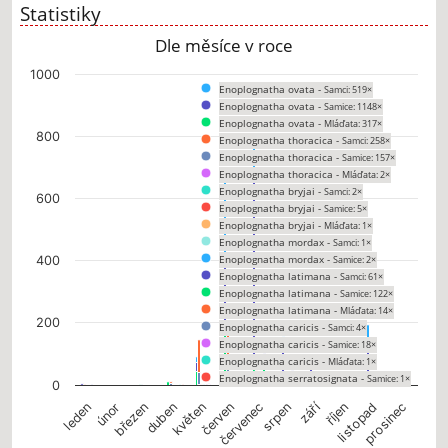
Statistiky
Dle měsíce v roce
Chart
1000
Enoplognatha ovata -
Samci: 519×
Bar chart with 18 data series.
Enoplognatha ovata -
Samice: 1148×
The chart has 1 X axis displaying categories.
Enoplognatha ovata -
Mláďata: 317×
The chart has 1 Y axis displaying values. Data ranges from 0 to 782.
800
Enoplognatha thoracica -
Samci: 258×
Enoplognatha thoracica -
Samice: 157×
Enoplognatha thoracica -
Mláďata: 2×
Enoplognatha bryjai -
Samci: 2×
600
Enoplognatha bryjai -
Samice: 5×
Enoplognatha bryjai -
Mláďata: 1×
Enoplognatha mordax -
Samci: 1×
Enoplognatha mordax -
400
Samice: 2×
Enoplognatha latimana -
Samci: 61×
Enoplognatha latimana -
Samice: 122×
Enoplognatha latimana -
Mláďata: 14×
200
Enoplognatha caricis -
Samci: 4×
Enoplognatha caricis -
Samice: 18×
Enoplognatha caricis -
Mláďata: 1×
Enoplognatha serratosignata -
Samice: 1×
0
září
únor
květen
srpen
listopad
březen
červen
prosinec
leden
duben
červenec
říjen