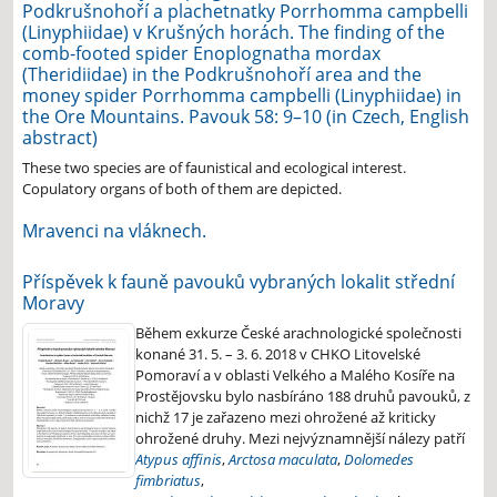
Podkrušnohoří a plachetnatky Porrhomma campbelli
(Linyphiidae) v Krušných horách. The finding of the
comb-footed spider Enoplognatha mordax
(Theridiidae) in the Podkrušnohoří area and the
money spider Porrhomma campbelli (Linyphiidae) in
the Ore Mountains. Pavouk 58: 9–10 (in Czech, English
abstract)
These two species are of faunistical and ecological interest.
Copulatory organs of both of them are depicted
.
Mravenci na vláknech.
Příspěvek k fauně pavouků vybraných lokalit střední
Moravy
Během exkurze České arachnologické společnosti
konané 31. 5. – 3. 6. 2018 v CHKO Litovelské
Pomoraví a v oblasti Velkého a Malého Kosíře na
Prostějovsku bylo nasbíráno 188 druhů pavouků, z
nichž 17 je zařazeno mezi ohrožené až kriticky
ohrožené druhy. Mezi nejvýznamnější nálezy patří
Atypus affinis
,
Arctosa maculata
,
Dolomedes
fimbriatus
,