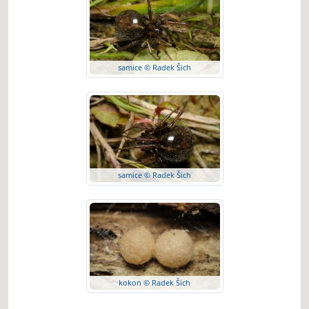
samice © Radek Šich
samice © Radek Šich
kokon © Radek Šich