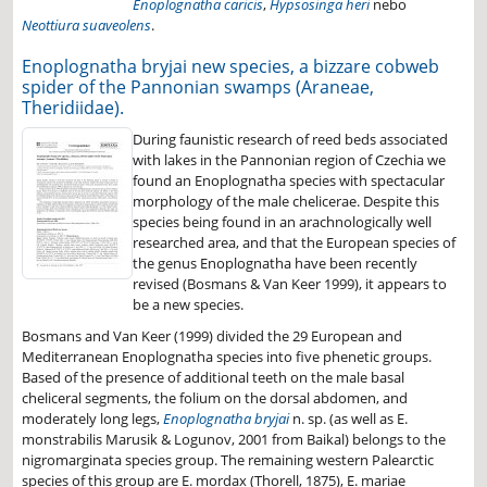
Enoplognatha caricis
,
Hypsosinga heri
nebo
Neottiura suaveolens
.
Enoplognatha bryjai new species, a bizzare cobweb
spider of the Pannonian swamps (Araneae,
Theridiidae).
During faunistic research of reed beds associated
with lakes in the Pannonian region of Czechia we
found an Enoplognatha species with spectacular
morphology of the male chelicerae. Despite this
species being found in an arachnologically well
researched area, and that the European species of
the genus Enoplognatha have been recently
revised (Bosmans & Van Keer 1999), it appears to
be a new species.
Bosmans and Van Keer (1999) divided the 29 European and
Mediterranean Enoplognatha species into five phenetic groups.
Based of the presence of additional teeth on the male basal
cheliceral segments, the folium on the dorsal abdomen, and
moderately long legs,
Enoplognatha bryjai
n. sp. (as well as E.
monstrabilis Marusik & Logunov, 2001 from Baikal) belongs to the
nigromarginata species group. The remaining western Palearctic
species of this group are E. mordax (Thorell, 1875), E. mariae