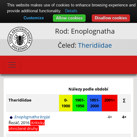
This website makes use of cookies to enhance browsing experience and
provide additional functionality.
Details
Customize
Allow cookies
Disallow cookies
Rod: Enoplognatha
Čeleď:
Theridiidae
Leaflet
|
© Seznam.cz a.s. a další
+
Nálezy podle období
−
Theridiidae
0-
1901-
1951-
2001+
∑
1900
1950
2000
Enoplognatha bryjai
4×
4×
Řezáč, 2016
Kriticky
ohrožené druhy