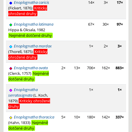
Enoplognatha caricis
14×
3×
17×
(Fickert, 1876)
Kriticky
ohrožené druhy
Enoplognatha latimana
67×
30×
97×
Hippa & Oksala, 1982
Nejméně dotčené druhy
Enoplognatha mordax
1×
2×
3×
(Thorell, 1875)
Kriticky
ohrožené druhy
Enoplognatha ovata
2×
13×
706×
162×
883×
(Clerck, 1757)
Nejméně
dotčené druhy
Enoplognatha
1×
1×
serratosignata
(L. Koch,
1879)
Kriticky ohrožené
druhy
Enoplognatha thoracica
5×
10×
180×
142×
337×
(Hahn, 1833)
Nejméně
dotčené druhy