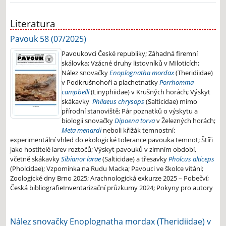
Literatura
Pavouk 58 (07/2025)
Pavoukovci České republiky; Záhadná firemní
skálovka; Vzácné druhy listovníků v Miloticích;
Nález snovačky
Enoplognatha mordax
(Theridiidae)
v Podkrušnohoří a plachetnatky
Porrhomma
campbelli
(Linyphiidae) v Krušných horách; Výskyt
skákavky
Philaeus chrysops
(Salticidae) mimo
přírodní stanoviště; Pár poznatků o výskytu a
biologii snovačky
Dipoena torva
v Železných horách;
Meta menardi
neboli křižák temnostní:
experimentální vhled do ekologické tolerance pavouka temnot; Štíři
jako hostitelé larev roztočů; Výskyt pavouků v zimním období,
včetně skákavky
Sibianor larae
(Salticidae) a třesavky
Pholcus alticeps
(Pholcidae); Vzpomínka na Rudu Macka; Pavouci ve školce vítáni;
Zoologické dny Brno 2025; Arachnologická exkurze 2025 – Pobečví;
Česká bibliografie
Inventarizační průzkumy 2024; Pokyny pro autory
Nález snovačky Enoplognatha mordax (Theridiidae) v