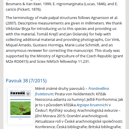
Bosmans & Van Keer, 1999, E. nigromarginata (Lucas, 1846), and E.
caricis (Fickert, 1876).
The terminology of male palpal structures follows Agnarsson et al.
(2007). Descriptive measurements are given in millimeters. We thank
Vítězslav Bryja for introducing us to this species and providing us
with the material, Tomáš Krejčí and Jan Dolanský for help with
collecting additional material and providing photographs, Cor Vink,
Miquel Arnedo, Gustavo Hormiga, Marie Luise Schmidt, and an
anonymous reviewer for correcting the manuscript. This study was
supported by the Ministry of Agriculture of the Czech Republic (grant
MZe RO0415) and Sciex-NMSch fellowship 11.231.
Pavouk 38 (7/2015)
Méně známé druhy pavouků –
Frontinellina
frutetorum
; Pirata von Noldenteich; Křižák
Neoscona adianta za humny!; Ještě Porrhomma; Jak
je to s původem křižáka
Argiope bruennichi
v
Česku?; Rytířský souboj; Arachnologická exkurze –
jižní Morava 2015; Ocenění arachnologové;
Aktualizace rolí v České arachnologické společnosti;
Konference; Česká bibliografie; Britská bibliografie;