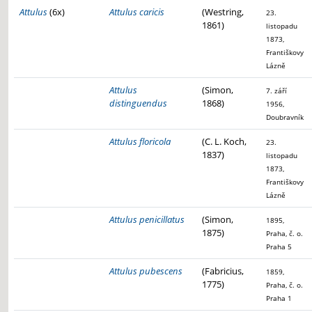
Attulus
(6x)
Attulus caricis
(Westring,
23.
1861)
listopadu
1873,
Františkovy
Lázně
Attulus
(Simon,
7. září
distinguendus
1868)
1956,
Doubravník
Attulus floricola
(C. L. Koch,
23.
1837)
listopadu
1873,
Františkovy
Lázně
Attulus penicillatus
(Simon,
1895,
1875)
Praha, č. o.
Praha 5
Attulus pubescens
(Fabricius,
1859,
1775)
Praha, č. o.
Praha 1