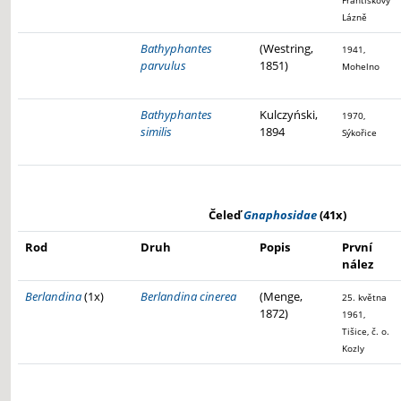
Františkovy
Lázně
Bathyphantes
(Westring,
1941,
parvulus
1851)
Mohelno
Bathyphantes
Kulczyński,
1970,
similis
1894
Sýkořice
Čeleď
Gnaphosidae
(41x)
Rod
Druh
Popis
První
nález
Berlandina
(1x)
Berlandina cinerea
(Menge,
25. května
1872)
1961,
Tišice, č. o.
Kozly