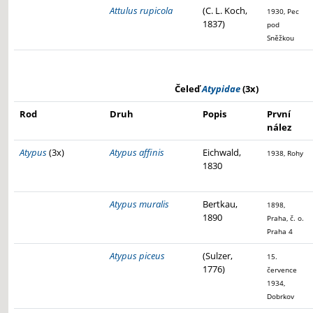
Attulus rupicola
(C. L. Koch,
1930, Pec
1837)
pod
Sněžkou
Čeleď
Atypidae
(3x)
Rod
Druh
Popis
První
nález
Atypus
(3x)
Atypus affinis
Eichwald,
1938, Rohy
1830
Atypus muralis
Bertkau,
1898,
1890
Praha, č. o.
Praha 4
Atypus piceus
(Sulzer,
15.
1776)
července
1934,
Dobrkov