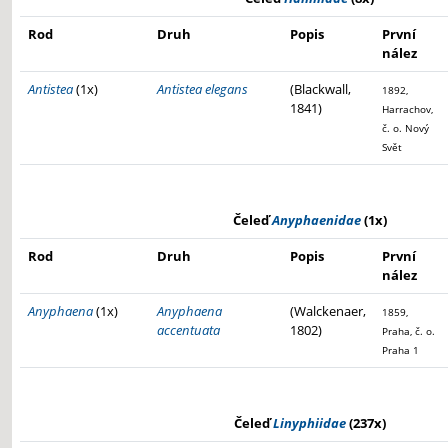
Rod
Druh
Popis
První
nález
Antistea
(1x)
Antistea elegans
(Blackwall,
1892,
1841)
Harrachov,
č. o. Nový
Svět
Čeleď
Anyphaenidae
(1x)
Rod
Druh
Popis
První
nález
Anyphaena
(1x)
Anyphaena
(Walckenaer,
1859,
accentuata
1802)
Praha, č. o.
Praha 1
Čeleď
Linyphiidae
(237x)