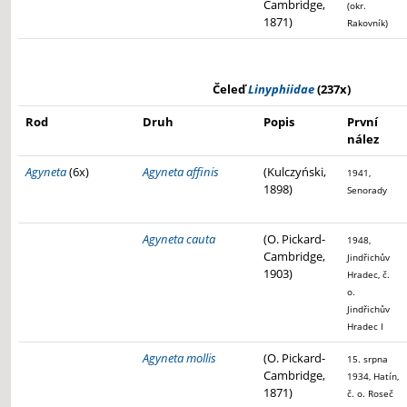
Cambridge,
(okr.
1871)
Rakovník)
Čeleď
Linyphiidae
(237x)
Rod
Druh
Popis
První
nález
Agyneta
(6x)
Agyneta affinis
(Kulczyński,
1941,
1898)
Senorady
Agyneta cauta
(O. Pickard-
1948,
Cambridge,
Jindřichův
1903)
Hradec, č.
o.
Jindřichův
Hradec I
Agyneta mollis
(O. Pickard-
15. srpna
Cambridge,
1934, Hatín,
1871)
č. o. Roseč