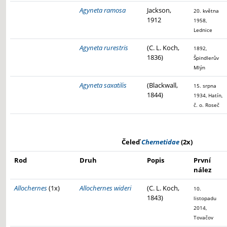
Agyneta ramosa
Jackson,
20. května
1912
1958,
Lednice
Agyneta rurestris
(C. L. Koch,
1892,
1836)
Špindlerův
Mlýn
Agyneta saxatilis
(Blackwall,
15. srpna
1844)
1934, Hatín,
č. o. Roseč
Čeleď
Chernetidae
(2x)
Rod
Druh
Popis
První
nález
Allochernes
(1x)
Allochernes wideri
(C. L. Koch,
10.
1843)
listopadu
2014,
Tovačov