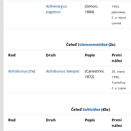
Asthenargus
(Simon,
1953,
paganus
1884)
Jablunkov,
č. o. Horní
Lomná
Čeleď
Sclerosomatidae
(2x)
Rod
Druh
Popis
První
nález
Astrobunus
(1x)
Astrobunus laevipes
(Canestrini,
25. srpna
1872)
1996,
Tuchořice,
č. o. Lipno
Čeleď
Salticidae
(45x)
Rod
Druh
Popis
První
nález