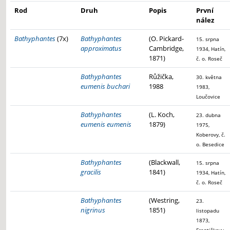
Rod
Druh
Popis
První
nález
Bathyphantes
(7x)
Bathyphantes
(O. Pickard-
15. srpna
approximatus
Cambridge,
1934, Hatín,
1871)
č. o. Roseč
Bathyphantes
Růžička,
30. května
eumenis buchari
1988
1983,
Loučovice
Bathyphantes
(L. Koch,
23. dubna
eumenis eumenis
1879)
1975,
Koberovy, č.
o. Besedice
Bathyphantes
(Blackwall,
15. srpna
gracilis
1841)
1934, Hatín,
č. o. Roseč
Bathyphantes
(Westring,
23.
nigrinus
1851)
listopadu
1873,