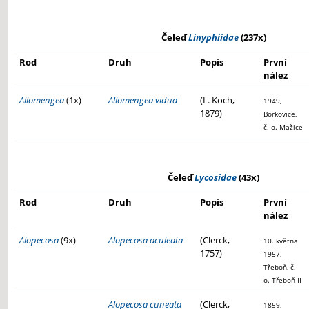
Čeleď
Linyphiidae
(237x)
Rod
Druh
Popis
První
nález
Allomengea
(1x)
Allomengea vidua
(L. Koch,
1949,
1879)
Borkovice,
č. o. Mažice
Čeleď
Lycosidae
(43x)
Rod
Druh
Popis
První
nález
Alopecosa
(9x)
Alopecosa aculeata
(Clerck,
10. května
1757)
1957,
Třeboň, č.
o. Třeboň II
Alopecosa cuneata
(Clerck,
1859,