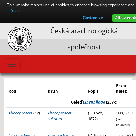
This website makes use of cookies to enhance browsing experience and pro
Details
Customize
Allow cook
Česká arachnologická
společnost
První
Rod
Druh
Popis
nález
Čeleď
Linyphiidae
(237x)
Abacoproeces
(1x)
Abacoproeces
(L. Koch,
1933, Lužná
saltuum
1872)
(okr.
Rakovník)
Acartauchenius
Acartauchenius
(O. Pickard-
1903, Vrané