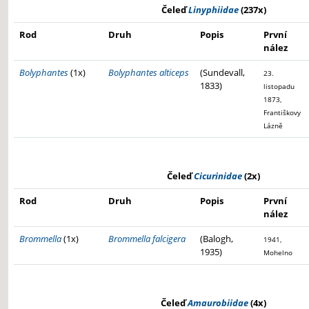
Čeleď
Linyphiidae
(237x)
Rod
Druh
Popis
První
nález
Bolyphantes
(1x)
Bolyphantes alticeps
(Sundevall,
23.
1833)
listopadu
1873,
Františkovy
Lázně
Čeleď
Cicurinidae
(2x)
Rod
Druh
Popis
První
nález
Brommella
(1x)
Brommella falcigera
(Balogh,
1941,
1935)
Mohelno
Čeleď
Amaurobiidae
(4x)