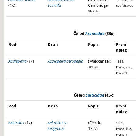
(1x)
scurrilis
Cambridge,
nad Vltavou
1873)
Čeleď
Araneidae
(33x)
Rod
Druh
Popis
První
nález
Aculepeira
(1x)
Aculepeira ceropegia
(Walckenaer,
1859,
1802)
Praha, č. o.
Praha 1
Čeleď
Salticidae
(45x)
Rod
Druh
Popis
První
nález
Aelurillus
(1x)
Aelurillus v-
(Clerck,
1859,
insignitus
1757)
Praha, č. o.
Praha 1