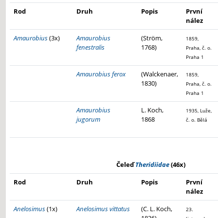
Rod
Druh
Popis
První
nález
Amaurobius
(3x)
Amaurobius
(Ström,
1859,
fenestralis
1768)
Praha, č. o.
Praha 1
Amaurobius ferox
(Walckenaer,
1859,
1830)
Praha, č. o.
Praha 1
Amaurobius
L. Koch,
1935, Luže,
jugorum
1868
č. o. Bělá
Čeleď
Theridiidae
(46x)
Rod
Druh
Popis
První
nález
Anelosimus
(1x)
Anelosimus vittatus
(C. L. Koch,
23.