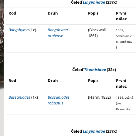
Čeleď
Linyphiidae
(237x)
Rod
Druh
Popis
První
nález
Baryphyma
(1x)
Baryphyma
(Blackwall,
1967,
pratense
1861)
Soběslav, č.
o. Soběslav
I
Čeleď
Thomisidae
(32x)
Rod
Druh
Popis
První
nález
Bassaniodes
(1x)
Bassaniodes
(Hahn, 1832)
1869, Lužná
robustus
(okr.
Rakovník)
Čeleď
Linyphiidae
(237x)