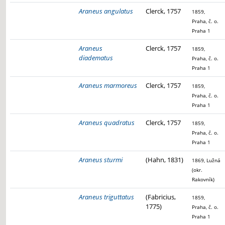
Araneus angulatus
Clerck, 1757
1859,
Praha, č. o.
Praha 1
Araneus
Clerck, 1757
1859,
diadematus
Praha, č. o.
Praha 1
Araneus marmoreus
Clerck, 1757
1859,
Praha, č. o.
Praha 1
Araneus quadratus
Clerck, 1757
1859,
Praha, č. o.
Praha 1
Araneus sturmi
(Hahn, 1831)
1869, Lužná
(okr.
Rakovník)
Araneus triguttatus
(Fabricius,
1859,
1775)
Praha, č. o.
Praha 1