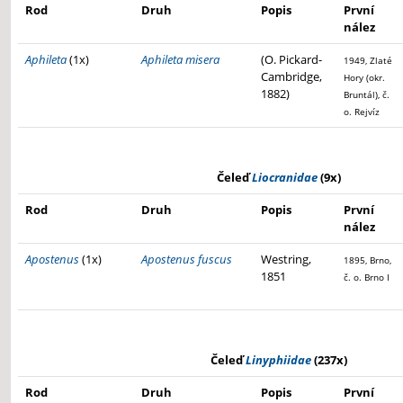
Rod
Druh
Popis
První
nález
Aphileta
(1x)
Aphileta misera
(O. Pickard-
1949, Zlaté
Cambridge,
Hory (okr.
1882)
Bruntál), č.
o. Rejvíz
Čeleď
Liocranidae
(9x)
Rod
Druh
Popis
První
nález
Apostenus
(1x)
Apostenus fuscus
Westring,
1895, Brno,
1851
č. o. Brno I
Čeleď
Linyphiidae
(237x)
Rod
Druh
Popis
První