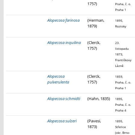
1757)
Praha, č. o.
Praha 1
Alopecosa farinosa
(Herman,
1895,
1879)
Roztoky
Alopecosa inquilina
(Clerck,
23.
1757)
listopadu
1873,
Františkovy
Lázně
Alopecosa
(Clerck,
1859,
pulverulenta
1757)
Praha, č. o.
Praha 1
Alopecosa schmidti
(Hahn, 1835)
1895,
Praha, č. o.
Praha 4
Alopecosa sulzeri
(Pavesi,
1895,
1873)
Střelice
(okr. Brno-