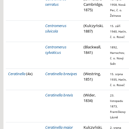
serratus
Cambridge,
1958, Nová
1875)
Pec, č. o.
Želnava
Centromerus
(Kulczyński,
15. září
silvicola
1887)
1940, Hatín,
č. o. Roseč
Centromerus
(Blackwall,
1892,
sylvaticus
1841)
Harrachov,
č. o. Nový
Svět
Ceratinella
(4x)
Ceratinella brevipes
(Westring,
15. srpna
1851)
1935, Hatín,
č. o. Roseč
Ceratinella brevis
(Wider,
23.
1834)
listopadu
1873,
Františkovy
Lázně
Ceratinella major
Kulczyński,
2. srpna