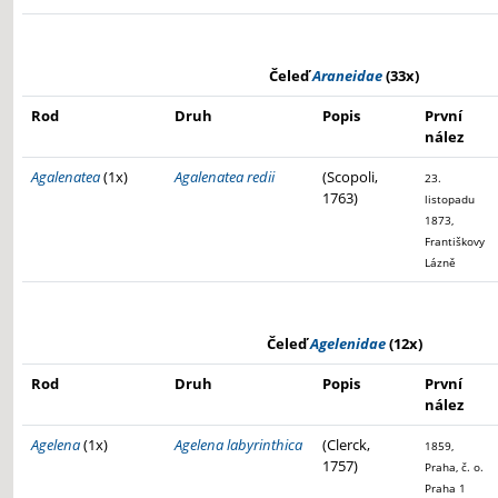
Čeleď
Araneidae
(33x)
Rod
Druh
Popis
První
nález
Agalenatea
(1x)
Agalenatea redii
(Scopoli,
23.
1763)
listopadu
1873,
Františkovy
Lázně
Čeleď
Agelenidae
(12x)
Rod
Druh
Popis
První
nález
Agelena
(1x)
Agelena labyrinthica
(Clerck,
1859,
1757)
Praha, č. o.
Praha 1