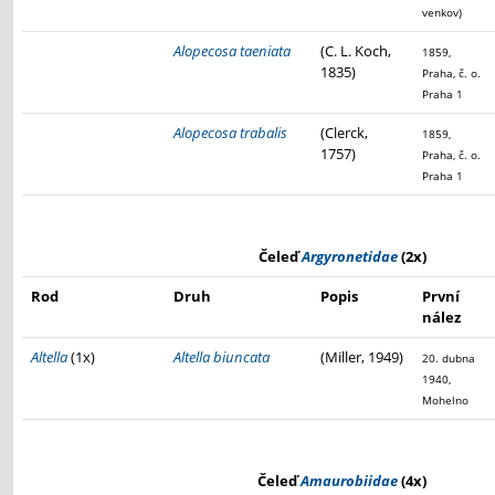
venkov)
Alopecosa taeniata
(C. L. Koch,
1859,
1835)
Praha, č. o.
Praha 1
Alopecosa trabalis
(Clerck,
1859,
1757)
Praha, č. o.
Praha 1
Čeleď
Argyronetidae
(2x)
Rod
Druh
Popis
První
nález
Altella
(1x)
Altella biuncata
(Miller, 1949)
20. dubna
1940,
Mohelno
Čeleď
Amaurobiidae
(4x)