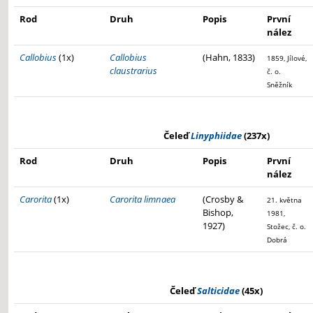
Rod
Druh
Popis
První
nález
Callobius
(1x)
Callobius
(Hahn, 1833)
1859, Jílové,
claustrarius
č. o.
Sněžník
Čeleď
Linyphiidae
(237x)
Rod
Druh
Popis
První
nález
Carorita
(1x)
Carorita limnaea
(Crosby &
21. května
Bishop,
1981,
1927)
Stožec, č. o.
Dobrá
Čeleď
Salticidae
(45x)