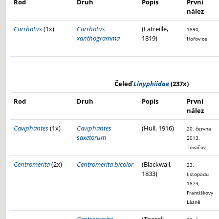
Rod
Druh
Popis
První
nález
Carrhotus
(1x)
Carrhotus
(Latreille,
1890,
xanthogramma
1819)
Hořovice
Čeleď
Linyphiidae
(237x)
Rod
Druh
Popis
První
nález
Caviphantes
(1x)
Caviphantes
(Hull, 1916)
20. června
saxetorum
2013,
Tovačov
Centromerita
(2x)
Centromerita bicolor
(Blackwall,
23.
1833)
listopadu
1873,
Františkovy
Lázně