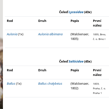
Čeleď
Lycosidae
(43x)
Rod
Druh
Popis
První
nález
Aulonia
(1x)
Aulonia albimana
(Walckenaer,
1895, Brno,
1805)
č. o. Brno I
Čeleď
Salticidae
(45x)
Rod
Druh
Popis
První
nález
Ballus
(1x)
Ballus chalybeius
(Walckenaer,
1859,
1802)
Praha, č. o.
Praha 1