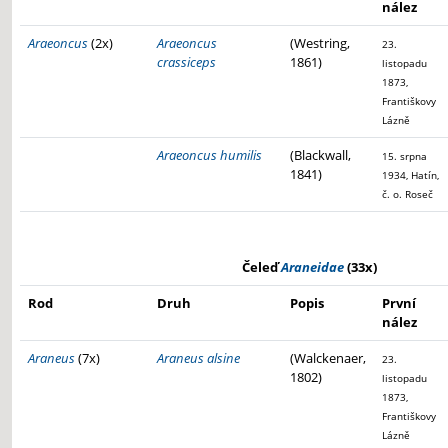
nález
Araeoncus
(2x)
Araeoncus
(Westring,
23.
crassiceps
1861)
listopadu
1873,
Františkovy
Lázně
Araeoncus humilis
(Blackwall,
15. srpna
1841)
1934, Hatín,
č. o. Roseč
Čeleď
Araneidae
(33x)
Rod
Druh
Popis
První
nález
Araneus
(7x)
Araneus alsine
(Walckenaer,
23.
1802)
listopadu
1873,
Františkovy
Lázně