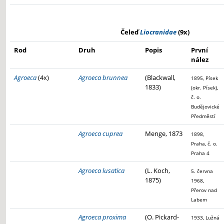
Čeleď
Liocranidae
(9x)
Rod
Druh
Popis
První
nález
Agroeca
(4x)
Agroeca brunnea
(Blackwall,
1895, Písek
1833)
(okr. Písek),
č. o.
Budějovické
Předměstí
Agroeca cuprea
Menge, 1873
1898,
Praha, č. o.
Praha 4
Agroeca lusatica
(L. Koch,
5. června
1875)
1968,
Přerov nad
Labem
Agroeca proxima
(O. Pickard-
1933, Lužná