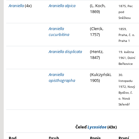
Araniella
(4x)
Araniella alpica
(L. Koch,
1875, Pec
1869)
pod
Sněžkou
Araniella
(Clerck,
1859,
cucurbitina
1757)
Praha, č. o.
Praha 1
Araniella displicata
(Hentz,
19. května
1847)
1961, Dolní
Beřkovice
Araniella
(Kulczyński,
30.
opisthographa
1905)
listopadu
1972, Nový
Bydžov, č.
o. Nová
Skřeněř
Čeleď
Lycosidae
(43x)
Rod
Druh
Popis
První