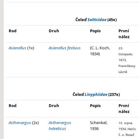
Čeleď
Salticidae
(45x)
Rod
Druh
Popis
První
nález
Asianellus
(1x)
Asianellus festivus
(C. L. Koch,
23.
1834)
listopadu
1873,
Františkovy
Lázně
Čeleď
Linyphiidae
(237x)
Rod
Druh
Popis
První
nález
Asthenargus
(2x)
Asthenargus
Schenkel,
15. srpna
helveticus
1936
1934, Hatín,
č. o. Roseč