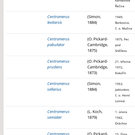
Kardašova
Řečice
Centromerus
(Simon,
1949,
levitarsis
1884)
Borkovice,
č. o. Mažice
Centromerus
(O. Pickard-
1875, Pec
pabulator
Cambridge,
pod
1875)
Sněžkou
Centromerus
(O. Pickard-
21. března
prudens
Cambridge,
1972,
1873)
Kokořín
Centromerus
(Simon,
1953,
sellarius
1884)
Jablunkov,
č. o. Horní
Lomná
Centromerus
(L. Koch,
1. února
semiater
1879)
1942,
Dráchov
Centromerus
(O. Pickard-
15. října