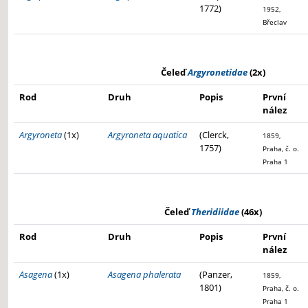
1772)
1952,
Břeclav
Čeleď
Argyronetidae
(2x)
Rod
Druh
Popis
První
nález
Argyroneta
(1x)
Argyroneta aquatica
(Clerck,
1859,
1757)
Praha, č. o.
Praha 1
Čeleď
Theridiidae
(46x)
Rod
Druh
Popis
První
nález
Asagena
(1x)
Asagena phalerata
(Panzer,
1859,
1801)
Praha, č. o.
Praha 1