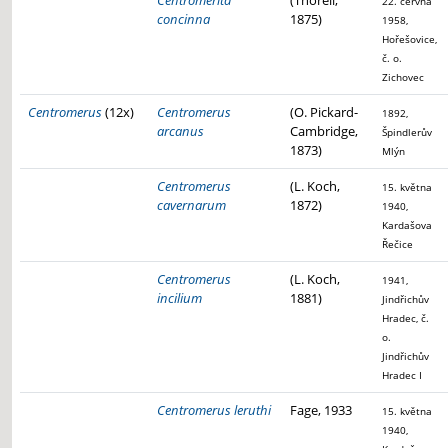
Centromerita
(Thorell,
22. června
concinna
1875)
1958,
Hořešovice,
č. o.
Zichovec
Centromerus
(12x)
Centromerus
(O. Pickard-
1892,
arcanus
Cambridge,
Špindlerův
1873)
Mlýn
Centromerus
(L. Koch,
15. května
cavernarum
1872)
1940,
Kardašova
Řečice
Centromerus
(L. Koch,
1941,
incilium
1881)
Jindřichův
Hradec, č.
o.
Jindřichův
Hradec I
Centromerus leruthi
Fage, 1933
15. května
1940,