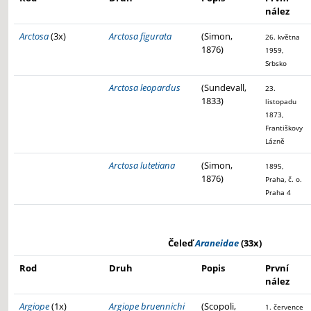
nález
Arctosa
(3x)
Arctosa figurata
(Simon,
26. května
1876)
1959,
Srbsko
Arctosa leopardus
(Sundevall,
23.
1833)
listopadu
1873,
Františkovy
Lázně
Arctosa lutetiana
(Simon,
1895,
1876)
Praha, č. o.
Praha 4
Čeleď
Araneidae
(33x)
Rod
Druh
Popis
První
nález
Argiope
(1x)
Argiope bruennichi
(Scopoli,
1. července