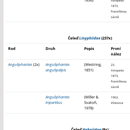
1836)
listopadu
1873,
Františkovy
Lázně
Čeleď
Linyphiidae
(237x)
Rod
Druh
Popis
První
nález
Anguliphantes
(2x)
Anguliphantes
(Westring,
23.
angulipalpis
1851)
listopadu
1873,
Františkovy
Lázně
Anguliphantes
(Miller &
1963,
tripartitus
Svatoň,
Vítkovice
1978)
Čeleď
Hahniidae
(8x)