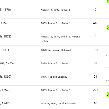
d
l, 1870)
9
August 14, 1892, Tanvald
, 1757
416
1859, Praha, č. o. Praha 1
d
ch, 1872)
4
August 16, 1971, Srní, č. o. Horská
Kvilda
 1831)
132
1870, Lužná (okr. Rakovník)
o
cius, 1775)
68
1859, Praha, č. o. Praha 1
o
ch, 1869)
51
1876, Pec pod Sněžkou
o
, 1757)
227
1859, Praha, č. o. Praha 1
d
, 1847)
16
May 19, 1961, Dolní Beřkovice