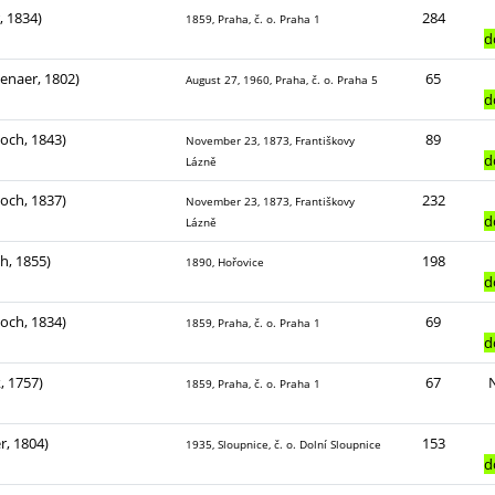
, 1834)
284
1859, Praha, č. o. Praha 1
d
enaer, 1802)
65
August 27, 1960, Praha, č. o. Praha 5
d
Koch, 1843)
89
November 23, 1873, Františkovy
d
Lázně
Koch, 1837)
232
November 23, 1873, Františkovy
d
Lázně
ch, 1855)
198
1890, Hořovice
d
Koch, 1834)
69
1859, Praha, č. o. Praha 1
d
, 1757)
67
1859, Praha, č. o. Praha 1
r, 1804)
153
1935, Sloupnice, č. o. Dolní Sloupnice
d