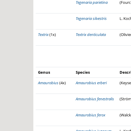
Tegenaria parietina
(Fourc
Tegenaria silvestris
L. Koc
Textrix
(1x)
Textrix denticulata
(Olivie
Genus
Species
Descr
Amaurobius
(4x)
Amaurobius erberi
(Keyse
Amaurobius fenestralis
(Ström
Amaurobius ferox
(Walck