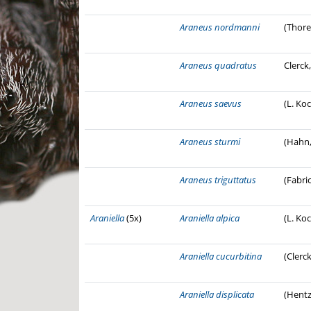
Araneus nordmanni
(Thorel
Araneus quadratus
Clerck
Araneus saevus
(L. Ko
Araneus sturmi
(Hahn,
Araneus triguttatus
(Fabri
Araniella
(5x)
Araniella alpica
(L. Ko
Araniella cucurbitina
(Clerck
Araniella displicata
(Hentz