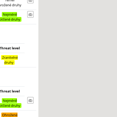
Téměř
hrožené druhy
Nejméně
otčené druhy
Threat level
Zranitelné
druhy
Threat level
Nejméně
otčené druhy
Ohrožené