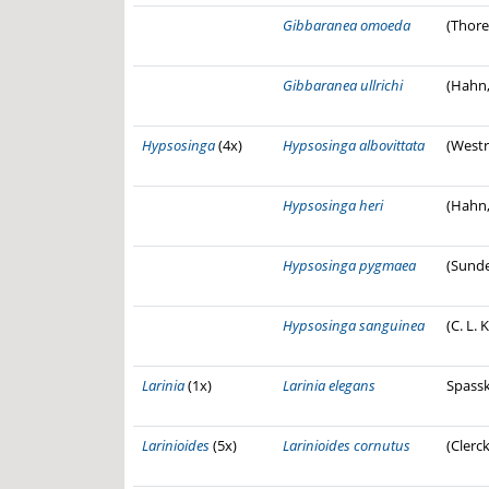
Gibbaranea omoeda
(Thorel
Gibbaranea ullrichi
(Hahn,
Hypsosinga
(4x)
Hypsosinga albovittata
(Westr
Hypsosinga heri
(Hahn,
Hypsosinga pygmaea
(Sunde
Hypsosinga sanguinea
(C. L. 
Larinia
(1x)
Larinia elegans
Spassk
Larinioides
(5x)
Larinioides cornutus
(Clerck