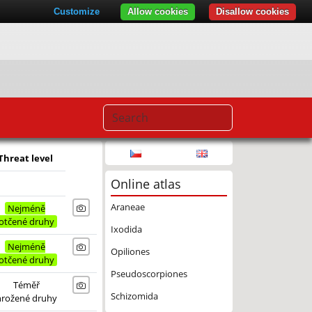
Customize
Allow cookies
Disallow cookies
Threat level
Online atlas
Araneae
Nejméně
otčené druhy
Ixodida
Nejméně
Opiliones
otčené druhy
Pseudoscorpiones
Téměř
Schizomida
hrožené druhy