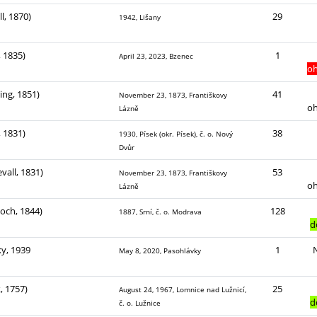
l, 1870)
29
1942, Lišany
 1835)
1
April 23, 2023, Bzenec
o
ing, 1851)
41
November 23, 1873, Františkovy
o
Lázně
 1831)
38
1930, Písek (okr. Písek), č. o. Nový
Dvůr
vall, 1831)
53
November 23, 1873, Františkovy
o
Lázně
Koch, 1844)
128
1887, Srní, č. o. Modrava
d
y, 1939
1
May 8, 2020, Pasohlávky
, 1757)
25
August 24, 1967, Lomnice nad Lužnicí,
d
č. o. Lužnice