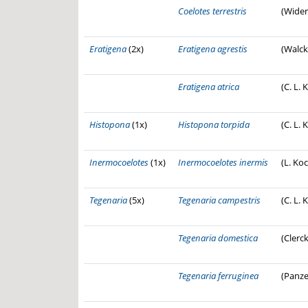
Coelotes terrestris
(Wider
Eratigena
(2x)
Eratigena agrestis
(Walck
Eratigena atrica
(C. L. 
Histopona
(1x)
Histopona torpida
(C. L. 
Inermocoelotes
(1x)
Inermocoelotes inermis
(L. Ko
Tegenaria
(5x)
Tegenaria campestris
(C. L. 
Tegenaria domestica
(Clerck
Tegenaria ferruginea
(Panze