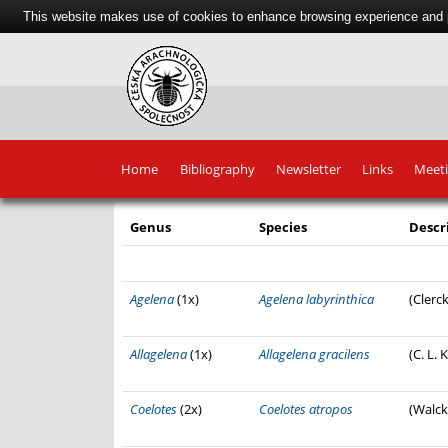
This website makes use of cookies to enhance browsing experience and pr
Home
Bibliography
Newsletter
Links
Meet
Genus
Species
Descr
Agelena
(1x)
Agelena labyrinthica
(Clerck
Allagelena
(1x)
Allagelena gracilens
(C. L. 
Coelotes
(2x)
Coelotes atropos
(Walck