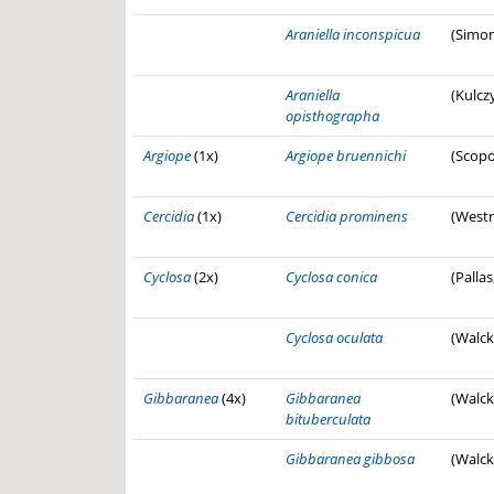
Araniella inconspicua
(Simon
Araniella
(Kulcz
opisthographa
Argiope
(1x)
Argiope bruennichi
(Scopo
Cercidia
(1x)
Cercidia prominens
(Westr
Cyclosa
(2x)
Cyclosa conica
(Pallas
Cyclosa oculata
(Walck
Gibbaranea
(4x)
Gibbaranea
(Walck
bituberculata
Gibbaranea gibbosa
(Walck