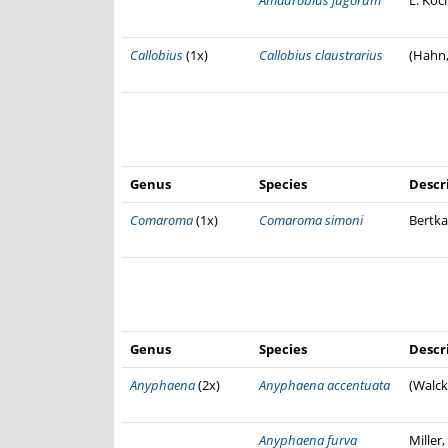
Amaurobius jugorum
L. Koc
Callobius
(1x)
Callobius claustrarius
(Hahn,
Genus
Species
Descr
Comaroma
(1x)
Comaroma simoni
Bertka
Genus
Species
Descr
Anyphaena
(2x)
Anyphaena accentuata
(Walck
Anyphaena furva
Miller