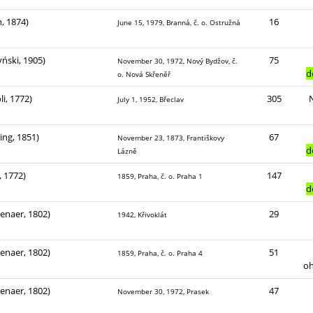
, 1874)
16
June 15, 1979, Branná, č. o. Ostružná
yński, 1905)
75
November 30, 1972, Nový Bydžov, č.
d
o. Nová Skřeněř
li, 1772)
305
July 1, 1952, Břeclav
ing, 1851)
67
November 23, 1873, Františkovy
d
Lázně
, 1772)
147
1859, Praha, č. o. Praha 1
d
enaer, 1802)
29
1942, Křivoklát
enaer, 1802)
51
1859, Praha, č. o. Praha 4
o
enaer, 1802)
47
November 30, 1972, Prasek