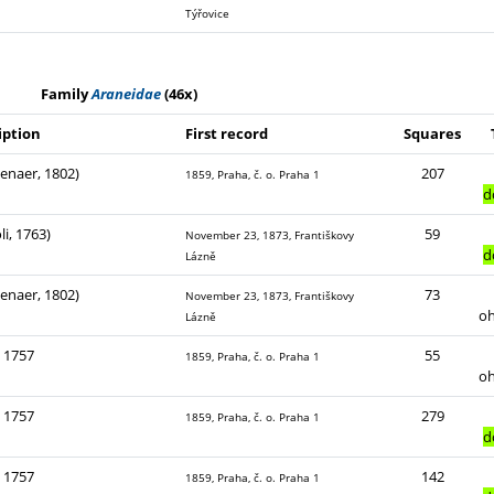
Týřovice
Family
Araneidae
(46x)
iption
First record
Squares
enaer, 1802)
207
1859, Praha, č. o. Praha 1
d
li, 1763)
59
November 23, 1873, Františkovy
d
Lázně
enaer, 1802)
73
November 23, 1873, Františkovy
o
Lázně
, 1757
55
1859, Praha, č. o. Praha 1
o
, 1757
279
1859, Praha, č. o. Praha 1
d
, 1757
142
1859, Praha, č. o. Praha 1