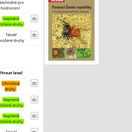
Nevhodné pro
hodnocení
Nejméně
otčené druhy
Téměř
hrožené druhy
Threat level
Ohrožené
druhy
Nejméně
otčené druhy
Nejméně
otčené druhy