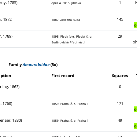
roy, 1785)
1
April 4, 2015, Jihlava
h, 1872
145
1887, Železná Ruda
d
r, 1789)
29
1895, Písek (okr. Písek), č. o.
o
Budějovické Předměstí
Family
Amaurobiidae
(5x)
iption
First record
Squares
rling, 1863)
0
, 1768)
171
1859, Praha, č. o. Praha 1
d
enaer, 1830)
49
1859, Praha, č. o. Praha 1
d