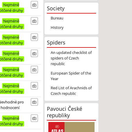
Nejméně
Society
otčené druhy
Bureau
Nejméně
otčené druhy
History
Nejméně
Spiders
otčené druhy
An updated checklist of
Nejméně
spiders of Czech
otčené druhy
republic
Nejméně
European Spider of the
otčené druhy
Year
Nejméně
Red List of Arachnids of
otčené druhy
Czech republic
Nevhodné pro
Pavouci České
hodnocení
republiky
Nejméně
otčené druhy