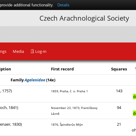
ovide additional functionality.
Details
Czech Arachnological Society
ings
Media
Log-in
iption
First record
Squares
Family
Agelenidae
(14x)
, 1757)
143
1859, Praha, č. o. Praha 1
d
Koch, 1841)
94
November 23, 1873, Františkovy
d
Lázně
enaer, 1830)
21
1876, Špindlerův Mlýn
o