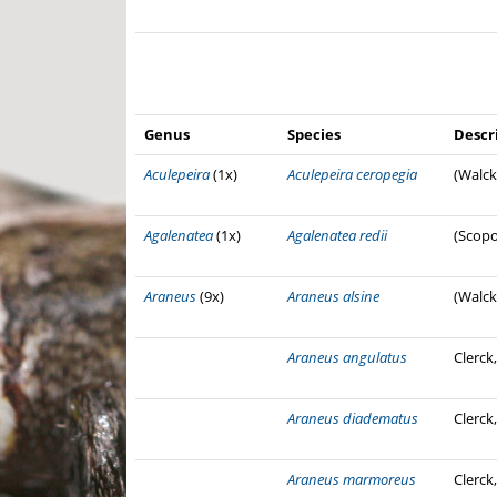
Genus
Species
Descr
Aculepeira
(1x)
Aculepeira ceropegia
(Walck
Agalenatea
(1x)
Agalenatea redii
(Scopo
Araneus
(9x)
Araneus alsine
(Walck
Araneus angulatus
Clerck
Araneus diadematus
Clerck
Araneus marmoreus
Clerck