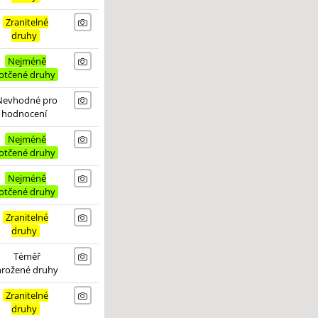
Zranitelné
druhy
Nejméně
otčené druhy
Nevhodné pro
hodnocení
Nejméně
otčené druhy
Nejméně
otčené druhy
Zranitelné
druhy
Téměř
hrožené druhy
Zranitelné
druhy