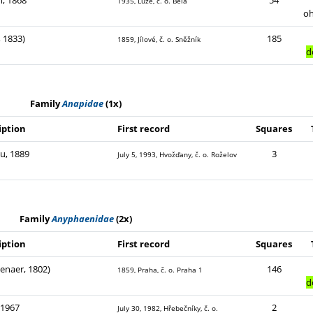
h, 1868
54
1935, Luže, č. o. Bělá
o
 1833)
185
1859, Jílové, č. o. Sněžník
d
Family
Anapidae
(1x)
iption
First record
Squares
u, 1889
3
July 5, 1993, Hvožďany, č. o. Roželov
Family
Anyphaenidae
(2x)
iption
First record
Squares
enaer, 1802)
146
1859, Praha, č. o. Praha 1
d
, 1967
2
July 30, 1982, Hřebečníky, č. o.