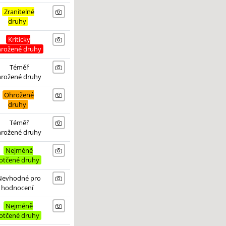
Zranitelné
druhy
Kriticky
hrožené druhy
Téměř
hrožené druhy
Ohrožené
druhy
Téměř
hrožené druhy
Nejméně
otčené druhy
Nevhodné pro
hodnocení
Nejméně
otčené druhy